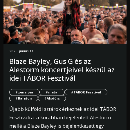
2026. június 11.
Blaze Bayley, Gus G és az
Alestorm koncertjeivel készül az
idei TÁBOR Fesztivál
#zeneipar
#metal
#TÁBOR Fesztivál
#Balaton
#Alsóörs
Újabb külföldi sztárok érkeznek az idei TÁBOR
Fesztiválra: a korábban bejelentett Alestorm
mellé a Blaze Bayley is bejelentkezett egy