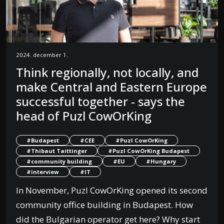
2024. december 1.
Think regionally, not locally, and
make Central and Eastern Europe
successful together - says the
head of Puzl CowOrKing
#Budapest
#CEE
#Puzl CowOrKing
#Thibaut Taittinger
#Puzl CowOrKing Budapest
#community building
#EU
#Hungary
#interview
#IT
In November, Puzl CowOrKing opened its second
community office building in Budapest. How
did the Bulgarian operator get here? Why start