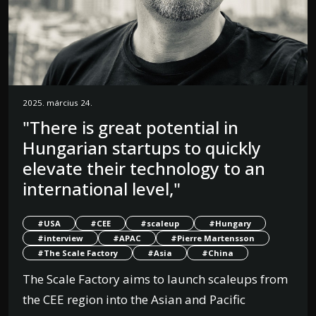
2025. március 24.
"There is great potential in
Hungarian startups to quickly
elevate their technology to an
international level,"
#USA
#CEE
#scaleup
#Hungary
#interview
#APAC
#Pierre Martensson
#The Scale Factory
#Asia
#China
The Scale Factory aims to launch scaleups from
the CEE region into the Asian and Pacific