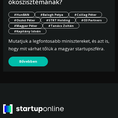
ökoszisztémának?
#HunBAN
#Balogh Petya
#Csillag Péter
#Oszkó Péter
#STRT Holding
#O3 Partners
#Magyar Péter
#Tanács Zoltán
#Kapitány István
Mutatjuk a legfontosabb minisztereket, és azt is,
hogy mit várhat tőlük a magyar startupszféra.
Bővebben