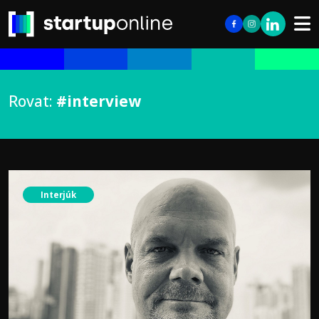
Rovat:
#interview
Interjúk