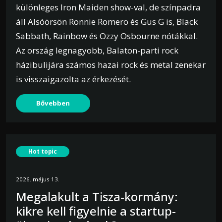
különleges Iron Maiden show-val, de színpadra
áll Alsóörsön Ronnie Romero és Gus G is, Black
Sabbath, Rainbow és Ozzy Osbourne nótákkal.
Az ország legnagyobb, Balaton-parti rock
házibulijára számos hazai rock és metal zenekar
is visszaigazolta az érkezését.
Bővebben
Hot topic
2026. május 13.
Megalakult a Tisza-kormány:
kikre kell figyelnie a startup-