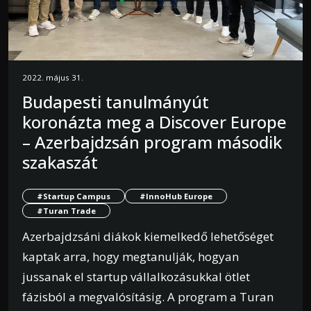
2022. május 31.
Budapesti tanulmányút
koronázta meg a Discover Europe
– Azerbajdzsán program második
szakaszát
#Startup Campus
#InnoHub Europe
#Turan Trade
Azerbajdzsáni diákok kiemelkedő lehetőséget
kaptak arra, hogy megtanulják, hogyan
jussanak el startup vállalkozásukkal ötlet
fázisból a megvalósításig. A program a Turan