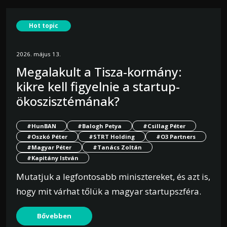
Hot topic
2026. május 13.
Megalakult a Tisza-kormány:
kikre kell figyelnie a startup-
ökoszisztémának?
#HunBAN
#Balogh Petya
#Csillag Péter
#Oszkó Péter
#STRT Holding
#O3 Partners
#Magyar Péter
#Tanács Zoltán
#Kapitány István
Mutatjuk a legfontosabb minisztereket, és azt is,
hogy mit várhat tőlük a magyar startupszféra.
Bővebben