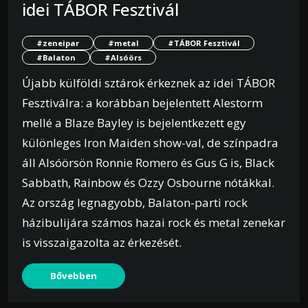
idei TÁBOR Fesztivál
#zeneipar
#metal
#TÁBOR Fesztivál
#Balaton
#Alsóörs
Újabb külföldi sztárok érkeznek az idei TÁBOR
Fesztiválra: a korábban bejelentett Alestorm
mellé a Blaze Bayley is bejelentkezett egy
különleges Iron Maiden show-val, de színpadra
áll Alsóörsön Ronnie Romero és Gus G is, Black
Sabbath, Rainbow és Ozzy Osbourne nótákkal.
Az ország legnagyobb, Balaton-parti rock
házibulijára számos hazai rock és metal zenekar
is visszaigazolta az érkezését.
Bővebben