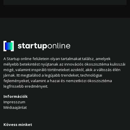
A Startup online felületein olyan tartalmakat találsz, amelyek
mélyebb betekintést nyújtanak az innovációs ökoszisztéma kulisszái
mögé, valamint inspiráló történeteket azoktól, akik a változás élén
járnak. Itt megtalálod a legújabb trendeket, technológiai
fejleményeket, valamint a hazai és nemzetközi ökoszisztéma
legfrissebb eredményeit.
Információk
Impresszum
Médiaajánlat
Kövess minket