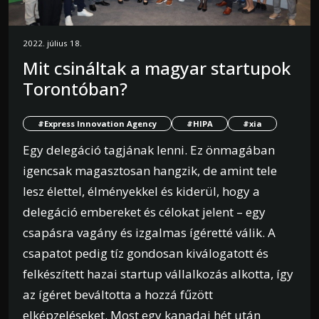
2022. július 18.
Mit csináltak a magyar startupok
Torontóban?
#Express Innovation Agency
#HIPA
#xia
Egy delegáció tagjának lenni. Ez önmagában
igencsak magasztosan hangzik, de amint tele
lesz élettel, élményekkel és kiderül, hogy a
delegáció embereket és célokat jelent – egy
csapásra vagány és izgalmas ígéretté válik. A
csapatot pedig tíz gondosan kiválogatott és
felkészített hazai startup vállalkozás alkotta, így
az ígéret beváltotta a hozzá fűzött
elképzeléseket. Most egy kanadai hét után