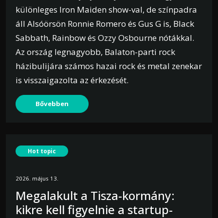
különleges Iron Maiden show-val, de színpadra
áll Alsóörsön Ronnie Romero és Gus G is, Black
Sabbath, Rainbow és Ozzy Osbourne nótákkal.
Az ország legnagyobb, Balaton-parti rock
házibulijára számos hazai rock és metal zenekar
is visszaigazolta az érkezését.
Bővebben
Hot topic
2026. május 13.
Megalakult a Tisza-kormány:
kikre kell figyelnie a startup-