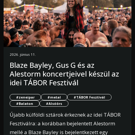
2026. június 11.
Blaze Bayley, Gus G és az
Alestorm koncertjeivel készül az
idei TÁBOR Fesztivál
#zeneipar
#metal
#TÁBOR Fesztivál
#Balaton
#Alsóörs
Újabb külföldi sztárok érkeznek az idei TÁBOR
Fesztiválra: a korábban bejelentett Alestorm
mellé a Blaze Bayley is bejelentkezett egy