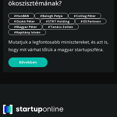
ökoszisztémának?
#HunBAN
#Balogh Petya
#Csillag Péter
#Oszkó Péter
#STRT Holding
#O3 Partners
#Magyar Péter
#Tanács Zoltán
#Kapitány István
Mutatjuk a legfontosabb minisztereket, és azt is,
hogy mit várhat tőlük a magyar startupszféra.
Bővebben