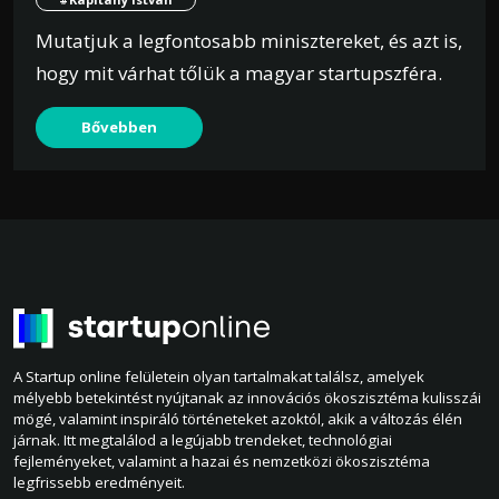
Mutatjuk a legfontosabb minisztereket, és azt is,
hogy mit várhat tőlük a magyar startupszféra.
Bővebben
A Startup online felületein olyan tartalmakat találsz, amelyek
mélyebb betekintést nyújtanak az innovációs ökoszisztéma kulisszái
mögé, valamint inspiráló történeteket azoktól, akik a változás élén
járnak. Itt megtalálod a legújabb trendeket, technológiai
fejleményeket, valamint a hazai és nemzetközi ökoszisztéma
legfrissebb eredményeit.