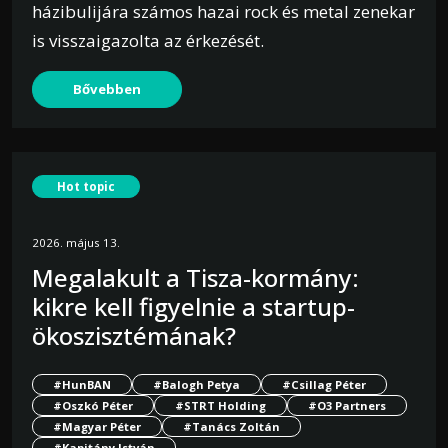
házibulijára számos hazai rock és metal zenekar
is visszaigazolta az érkezését.
Bővebben
Hot topic
2026. május 13.
Megalakult a Tisza-kormány:
kikre kell figyelnie a startup-
ökoszisztémának?
#HunBAN
#Balogh Petya
#Csillag Péter
#Oszkó Péter
#STRT Holding
#O3 Partners
#Magyar Péter
#Tanács Zoltán
#Kapitány István