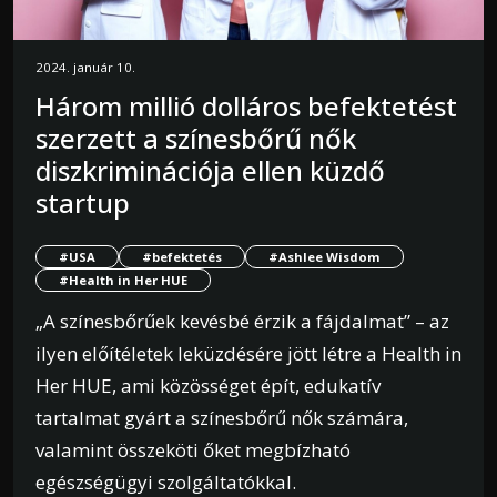
2024. január 10.
Három millió dolláros befektetést
szerzett a színesbőrű nők
diszkriminációja ellen küzdő
startup
#USA
#befektetés
#Ashlee Wisdom
#Health in Her HUE
„A színesbőrűek kevésbé érzik a fájdalmat” – az
ilyen előítéletek leküzdésére jött létre a Health in
Her HUE, ami közösséget épít, edukatív
tartalmat gyárt a színesbőrű nők számára,
valamint összeköti őket megbízható
egészségügyi szolgáltatókkal.