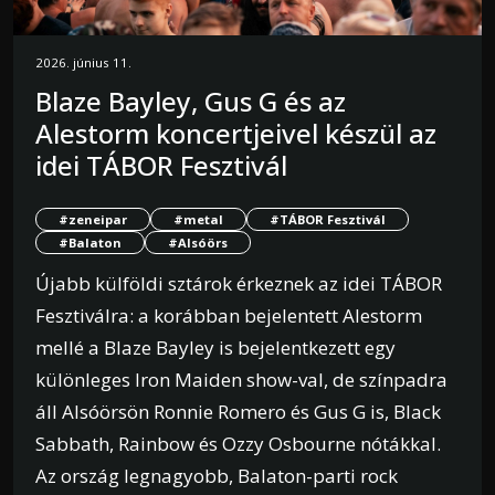
2026. június 11.
Blaze Bayley, Gus G és az
Alestorm koncertjeivel készül az
idei TÁBOR Fesztivál
#zeneipar
#metal
#TÁBOR Fesztivál
#Balaton
#Alsóörs
Újabb külföldi sztárok érkeznek az idei TÁBOR
Fesztiválra: a korábban bejelentett Alestorm
mellé a Blaze Bayley is bejelentkezett egy
különleges Iron Maiden show-val, de színpadra
áll Alsóörsön Ronnie Romero és Gus G is, Black
Sabbath, Rainbow és Ozzy Osbourne nótákkal.
Az ország legnagyobb, Balaton-parti rock