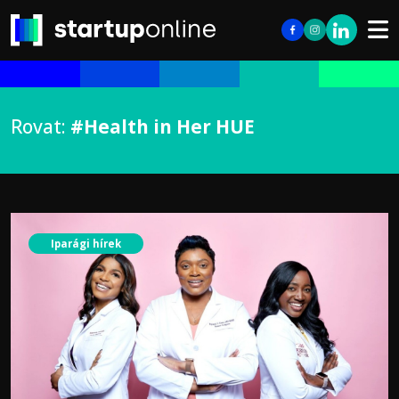
Rovat:
#Health in Her HUE
Iparági hírek