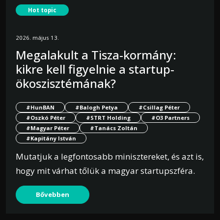
Hot topic
2026. május 13.
Megalakult a Tisza-kormány:
kikre kell figyelnie a startup-
ökoszisztémának?
#HunBAN
#Balogh Petya
#Csillag Péter
#Oszkó Péter
#STRT Holding
#O3 Partners
#Magyar Péter
#Tanács Zoltán
#Kapitány István
Mutatjuk a legfontosabb minisztereket, és azt is,
hogy mit várhat tőlük a magyar startupszféra.
Bővebben