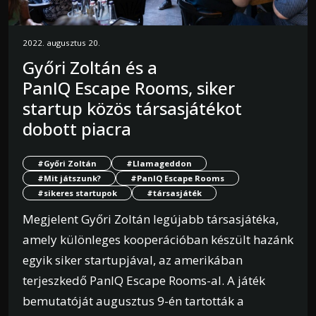
2022. augusztus 20.
Győri Zoltán és a
PanIQ Escape Rooms, siker
startup közös társasjátékot
dobott piacra
#Győri Zoltán
#Llamageddon
#Mit játszunk?
#PanIQ Escape Rooms
#sikeres startupok
#társasjáték
Megjelent Győri Zoltán legújabb társasjátéka,
amely különleges kooperációban készült hazánk
egyik siker startupjával, az amerikában
terjeszkedő PanIQ Escape Rooms-al. A játék
bemutatóját augusztus 9-én tartották a