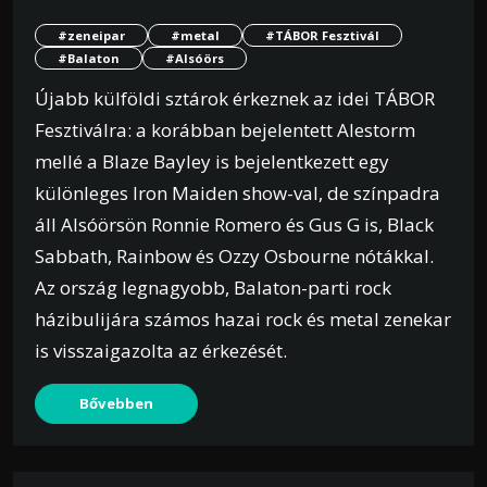
#zeneipar
#metal
#TÁBOR Fesztivál
#Balaton
#Alsóörs
Újabb külföldi sztárok érkeznek az idei TÁBOR
Fesztiválra: a korábban bejelentett Alestorm
mellé a Blaze Bayley is bejelentkezett egy
különleges Iron Maiden show-val, de színpadra
áll Alsóörsön Ronnie Romero és Gus G is, Black
Sabbath, Rainbow és Ozzy Osbourne nótákkal.
Az ország legnagyobb, Balaton-parti rock
házibulijára számos hazai rock és metal zenekar
is visszaigazolta az érkezését.
Bővebben