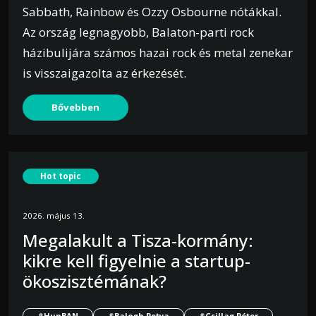
Sabbath, Rainbow és Ozzy Osbourne nótákkal.
Az ország legnagyobb, Balaton-parti rock
házibulijára számos hazai rock és metal zenekar
is visszaigazolta az érkezését.
Bővebben
Hot topic
2026. május 13.
Megalakult a Tisza-kormány:
kikre kell figyelnie a startup-
ökoszisztémának?
#HunBAN
#Balogh Petya
#Csillag Péter