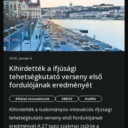
2020. január 6.
Kihirdették a ifjúsági
tehetségkutató verseny első
fordulójának eredményét
#fiatal innovátorok
#MISZ
#nkfih
Kihirdették a tudományos-innovációs ifjúsági
tehetségkutató verseny első fordulójának
eredményét A 27 tagú szakmai zsűrije a