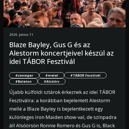
2026. június 11.
Blaze Bayley, Gus G és az
Alestorm koncertjeivel készül az
idei TÁBOR Fesztivál
#zeneipar
#metal
#TÁBOR Fesztivál
#Balaton
#Alsóörs
Újabb külföldi sztárok érkeznek az idei TÁBOR
Fesztiválra: a korábban bejelentett Alestorm
mellé a Blaze Bayley is bejelentkezett egy
különleges Iron Maiden show-val, de színpadra
áll Alsóörsön Ronnie Romero és Gus G is, Black