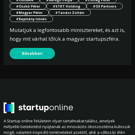
#Oszkó Péter
#STRT Holding
#O3 Partners
#Magyar Péter
#Tanács Zoltán
#Kapitány István
Mutatjuk a legfontosabb minisztereket, és azt is,
hogy mit várhat tőlük a magyar startupszféra.
Bővebben
A Startup online felületein olyan tartalmakat találsz, amelyek
mélyebb betekintést nyújtanak az innovációs ökoszisztéma kulisszái
mögé, valamint inspiráló történeteket azoktól, akik a változás élén