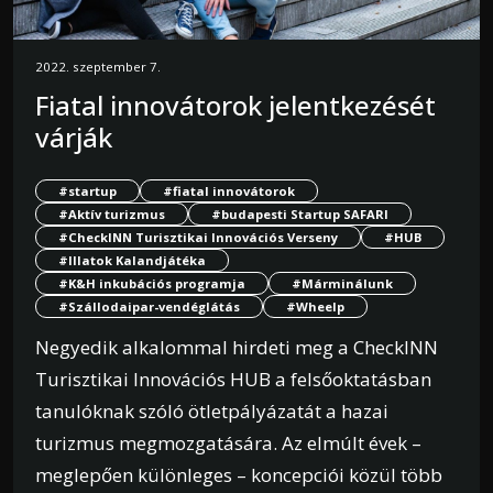
2022. szeptember 7.
Fiatal innovátorok jelentkezését
várják
#startup
#fiatal innovátorok
#Aktív turizmus
#budapesti Startup SAFARI
#CheckINN Turisztikai Innovációs Verseny
#HUB
#Illatok Kalandjátéka
#K&H inkubációs programja
#Márminálunk
#Szállodaipar-vendéglátás
#Wheelp
Negyedik alkalommal hirdeti meg a CheckINN
Turisztikai Innovációs HUB a felsőoktatásban
tanulóknak szóló ötletpályázatát a hazai
turizmus megmozgatására. Az elmúlt évek –
meglepően különleges – koncepciói közül több