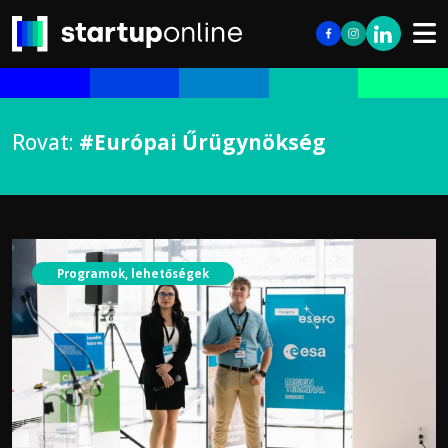
Rovat:
#Európai Űrügynökség
Programok, lehetőségek