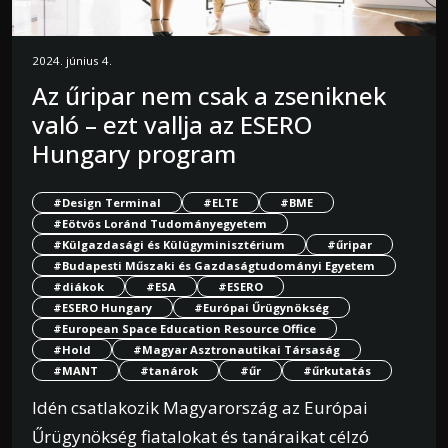
2024. június 4.
Az űripar nem csak a zseniknek
való – ezt vallja az ESERO
Hungary program
#Design Terminal
#ELTE
#BME
#Eötvös Loránd Tudományegyetem
#Külgazdasági és Külügyminisztérium
#űripar
#Budapesti Műszaki és Gazdaságtudományi Egyetem
#diákok
#ESA
#ESERO
#ESERO Hungary
#Európai Űrügynökség
#European Space Education Resource Office
#Hold
#Magyar Asztronautikai Társaság
#MANT
#tanárok
#űr
#űrkutatás
Idén csatlakozik Magyarország az Európai
Űrügynökség fiatalokat és tanáraikat célzó