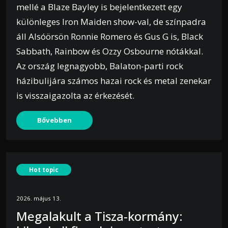
mellé a Blaze Bayley is bejelentkezett egy
különleges Iron Maiden show-val, de színpadra
áll Alsóörsön Ronnie Romero és Gus G is, Black
Sabbath, Rainbow és Ozzy Osbourne nótákkal.
Az ország legnagyobb, Balaton-parti rock
házibulijára számos hazai rock és metal zenekar
is visszaigazolta az érkezését.
Bővebben
Hot topic
2026. május 13.
Megalakult a Tisza-kormány: