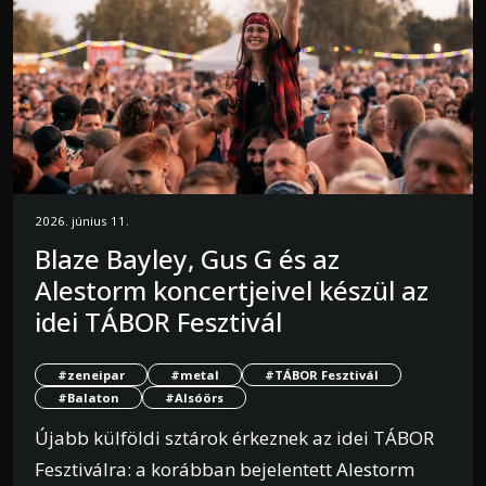
2026. június 11.
Blaze Bayley, Gus G és az
Alestorm koncertjeivel készül az
idei TÁBOR Fesztivál
#zeneipar
#metal
#TÁBOR Fesztivál
#Balaton
#Alsóörs
Újabb külföldi sztárok érkeznek az idei TÁBOR
Fesztiválra: a korábban bejelentett Alestorm