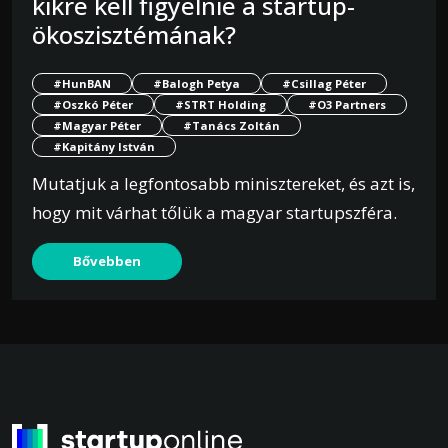
kikre kell figyelnie a startup-
ökoszisztémának?
#HunBAN
#Balogh Petya
#Csillag Péter
#Oszkó Péter
#STRT Holding
#O3 Partners
#Magyar Péter
#Tanács Zoltán
#Kapitány István
Mutatjuk a legfontosabb minisztereket, és azt is,
hogy mit várhat tőlük a magyar startupszféra.
Bővebben