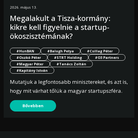
2026. május 13.
Megalakult a Tisza-kormány:
kikre kell figyelnie a startup-
ökoszisztémának?
#HunBAN
#Balogh Petya
#Csillag Péter
#Oszkó Péter
#STRT Holding
#O3 Partners
#Magyar Péter
#Tanács Zoltán
#Kapitány István
Mutatjuk a legfontosabb minisztereket, és azt is,
hogy mit várhat tőlük a magyar startupszféra.
Bővebben