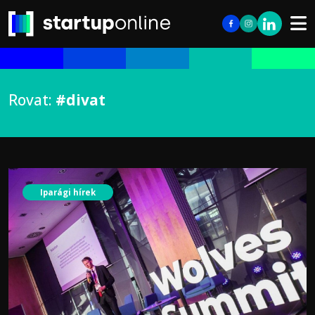
Rovat:
#divat
Iparági hírek