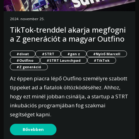
2024. november 25.
TikTok-trenddel akarja megfogni
a Z generációt a magyar Outfino
#divat
#STRT
#gen z
#Nyírő Marcell
#Outfino
#STRT Launchpad
#TikTok
#Z generáció
Az éppen piacra lépő Outfino személyre szabott
tippeket ad a fiatalok öltözködéséhez. Ahhoz,
hogy ezt minél jobban csinálja, a startup a STRT
inkubációs programjában fog szakmai
segítséget kapni.
Bővebben