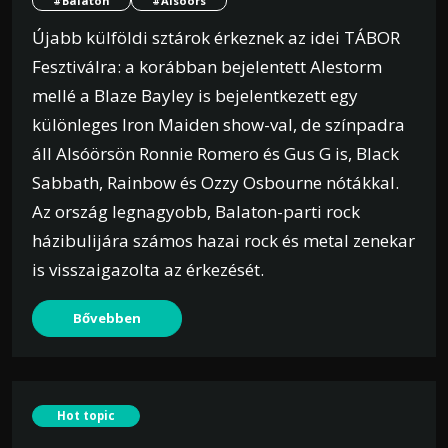
#Balaton
#Alsóörs
Újabb külföldi sztárok érkeznek az idei TÁBOR
Fesztiválra: a korábban bejelentett Alestorm
mellé a Blaze Bayley is bejelentkezett egy
különleges Iron Maiden show-val, de színpadra
áll Alsóörsön Ronnie Romero és Gus G is, Black
Sabbath, Rainbow és Ozzy Osbourne nótákkal.
Az ország legnagyobb, Balaton-parti rock
házibulijára számos hazai rock és metal zenekar
is visszaigazolta az érkezését.
Bővebben
Hot topic