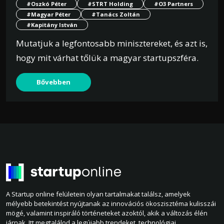
#Oszkó Péter
#STRT Holding
#O3 Partners
#Magyar Péter
#Tanács Zoltán
#Kapitány István
Mutatjuk a legfontosabb minisztereket, és azt is,
hogy mit várhat tőlük a magyar startupszféra.
Bővebben
A Startup online felületein olyan tartalmakat találsz, amelyek
mélyebb betekintést nyújtanak az innovációs ökoszisztéma kulisszái
mögé, valamint inspiráló történeteket azoktól, akik a változás élén
járnak. Itt megtalálod a legújabb trendeket, technológiai