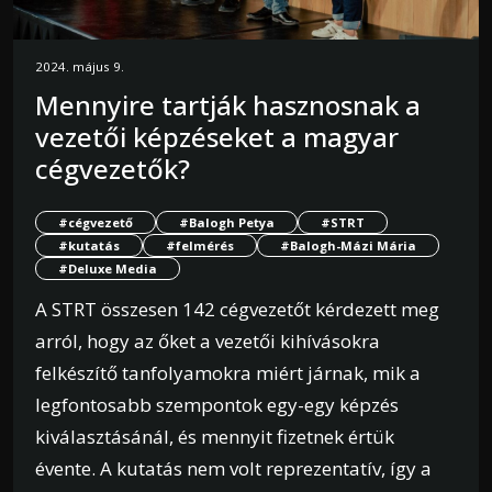
2024. május 9.
Mennyire tartják hasznosnak a
vezetői képzéseket a magyar
cégvezetők?
#cégvezető
#Balogh Petya
#STRT
#kutatás
#felmérés
#Balogh-Mázi Mária
#Deluxe Media
A STRT összesen 142 cégvezetőt kérdezett meg
arról, hogy az őket a vezetői kihívásokra
felkészítő tanfolyamokra miért járnak, mik a
legfontosabb szempontok egy-egy képzés
kiválasztásánál, és mennyit fizetnek értük
évente. A kutatás nem volt reprezentatív, így a