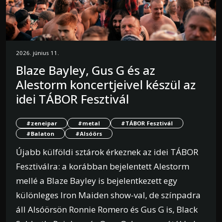
2026. június 11.
Blaze Bayley, Gus G és az
Alestorm koncertjeivel készül az
idei TÁBOR Fesztivál
#zeneipar
#metal
#TÁBOR Fesztivál
#Balaton
#Alsóörs
Újabb külföldi sztárok érkeznek az idei TÁBOR
Fesztiválra: a korábban bejelentett Alestorm
mellé a Blaze Bayley is bejelentkezett egy
különleges Iron Maiden show-val, de színpadra
áll Alsóörsön Ronnie Romero és Gus G is, Black