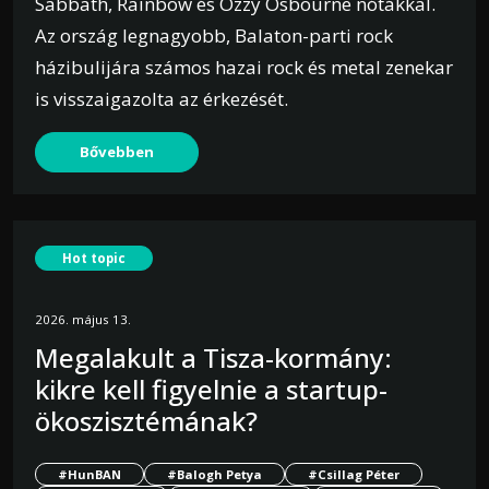
Sabbath, Rainbow és Ozzy Osbourne nótákkal.
Az ország legnagyobb, Balaton-parti rock
házibulijára számos hazai rock és metal zenekar
is visszaigazolta az érkezését.
Bővebben
Hot topic
2026. május 13.
Megalakult a Tisza-kormány:
kikre kell figyelnie a startup-
ökoszisztémának?
#HunBAN
#Balogh Petya
#Csillag Péter