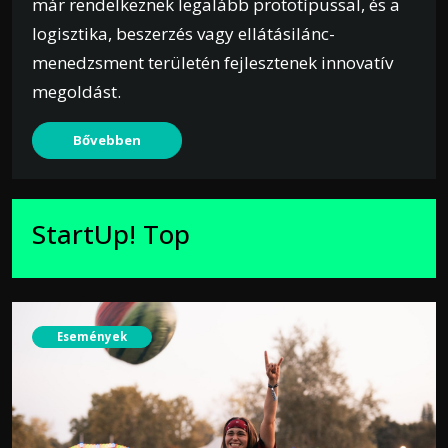
már rendelkeznek legalább prototípussal, és a
logisztika, beszerzés vagy ellátásilánc-
menedzsment területén fejlesztenek innovatív
megoldást.
Bővebben
StartUp! Top
Események