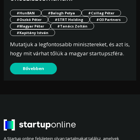
#HunBAN
#Balogh Petya
#Csillag Péter
#Oszkó Péter
#STRT Holding
#O3 Partners
#Magyar Péter
#Tanács Zoltán
#Kapitány István
Mutatjuk a legfontosabb minisztereket, és azt is,
hogy mit várhat tőlük a magyar startupszféra.
Bővebben
A Startup online felületein olyan tartalmakat találsz, amelyek