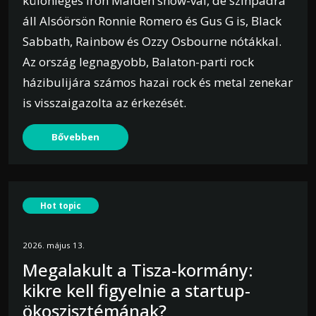
különleges Iron Maiden show-val, de színpadra
áll Alsóörsön Ronnie Romero és Gus G is, Black
Sabbath, Rainbow és Ozzy Osbourne nótákkal.
Az ország legnagyobb, Balaton-parti rock
házibulijára számos hazai rock és metal zenekar
is visszaigazolta az érkezését.
Bővebben
Hot topic
2026. május 13.
Megalakult a Tisza-kormány:
kikre kell figyelnie a startup-
ökoszisztémának?