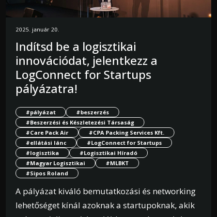
2025. január 20.
Indítsd be a logisztikai
innovációdat, jelentkezz a
LogConnect for Startups
pályázatra!
#pályázat
#beszerzés
#Beszerzési és Készletezési Társaság
#Care Pack Air
#CPA Packing Services Kft.
#ellátási lánc
#LogConnect for Startups
#logisztika
#Logisztikai Híradó
#Magyar Logisztikai
#MLBKT
#Sipos Roland
A pályázat kiváló bemutatkozási és networking
lehetőséget kínál azoknak a startupoknak, akik