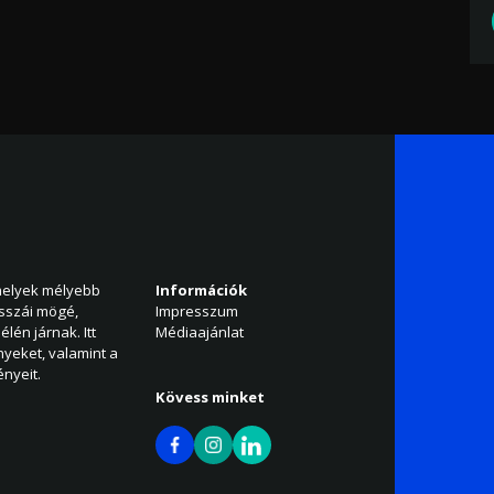
amelyek mélyebb
Információk
isszái mögé,
Impresszum
élén járnak. Itt
Médiaajánlat
nyeket, valamint a
nyeit.
Kövess minket