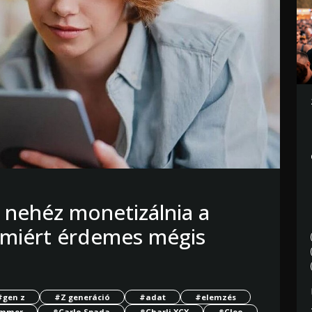
 nehéz monetizálnia a
 miért érdemes mégis
#gen z
#Z generáció
#adat
#elemzés
ummer
#Carlo Spada
#Charli XCX
#Cleo