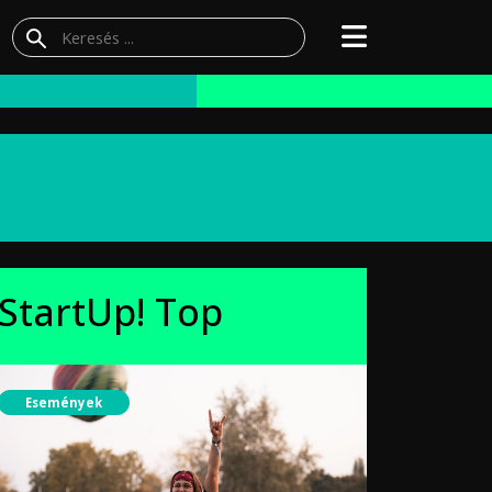
StartUp! Top
Események