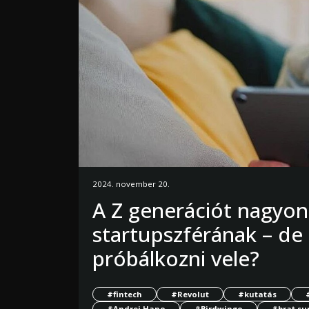
2024. november 20.
A Z generációt nagyon
startupszférának – de
próbálkozni vele?
#fintech
#Revolut
#kutatás
#Andrej Hano
#Birdwingo
#brat s