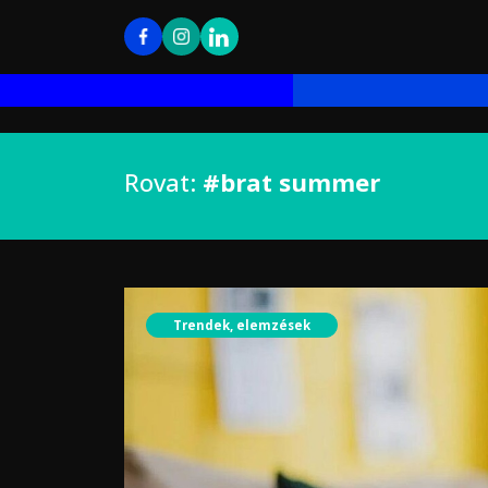
Rovat:
#brat summer
Trendek, elemzések