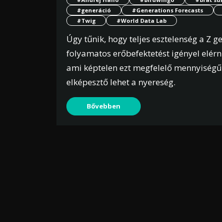
#generáció
#Generations Forecasts
#Twig
#World Data Lab
Úgy tűnik, hogy teljes esztelenség a Z g
folyamatos erőbefektetést igényel elérn
ami képtelen ezt megfelelő mennyiségű
elképesztő lehet a nyereség.
Bővebben