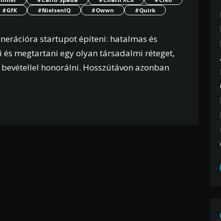
#GfK
#NielsenIQ
#Owwn
#Quirk
enerációra startupot építeni: hatalmas és
i és megtartani egy olyan társadalmi réteget,
 bevétellel honorálni. Hosszútávon azonban