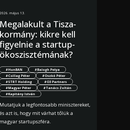
2026. május 13.
Megalakult a Tisza-
kormány: kikre kell
figyelnie a startup-
ökoszisztémának?
#HunBAN
#Balogh Petya
#Csillag Péter
#Oszkó Péter
#STRT Holding
#O3 Partners
#Magyar Péter
#Tanács Zoltán
#Kapitány István
Mutatjuk a legfontosabb minisztereket,
és azt is, hogy mit várhat tőlük a
magyar startupszféra.