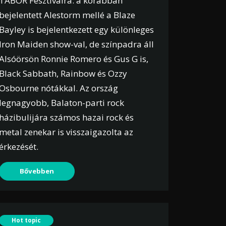
TÁBOR Fesztiválra: a korábban
bejelentett Alestorm mellé a Blaze
Bayley is bejelentkezett egy különleges
Iron Maiden show-val, de színpadra áll
Alsóörsön Ronnie Romero és Gus G is,
Black Sabbath, Rainbow és Ozzy
Osbourne nótákkal. Az ország
legnagyobb, Balaton-parti rock
házibulijára számos hazai rock és
metal zenekar is visszaigazolta az
érkezését.
Bővebben
Hot topic