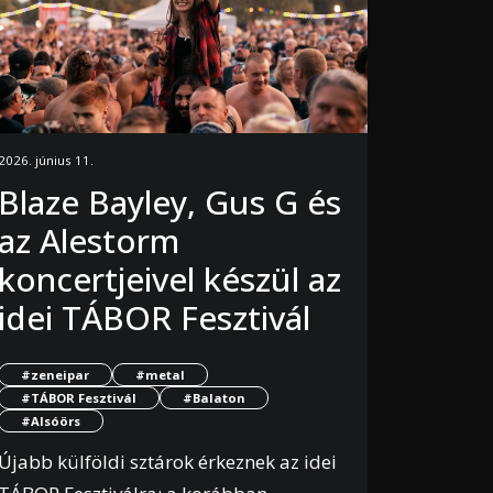
2026. június 11.
Blaze Bayley, Gus G és
az Alestorm
koncertjeivel készül az
idei TÁBOR Fesztivál
#zeneipar
#metal
#TÁBOR Fesztivál
#Balaton
#Alsóörs
Újabb külföldi sztárok érkeznek az idei