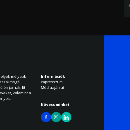
amelyek mélyebb
Információk
isszái mögé,
Impresszum
élén járnak. Itt
Médiaajánlat
nyeket, valamint a
nyeit.
Kövess minket