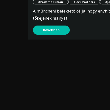
#Proxima Fusion
#UVC Partners
#Jo
A müncheni befektető célja, hogy enyhí
tőkéjének hiányát.
Bővebben