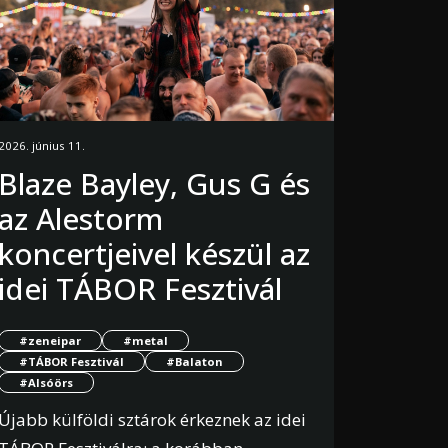
2026. június 11.
Blaze Bayley, Gus G és
az Alestorm
koncertjeivel készül az
idei TÁBOR Fesztivál
#zeneipar
#metal
#TÁBOR Fesztivál
#Balaton
#Alsóörs
Újabb külföldi sztárok érkeznek az idei