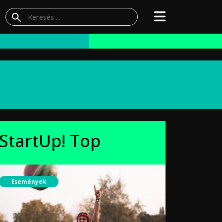
StartUp! Top
Események