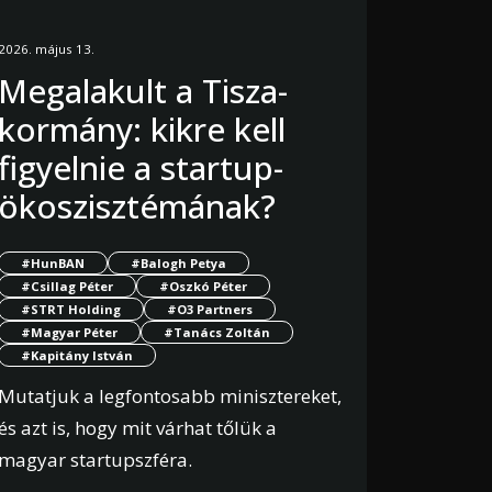
2026. május 13.
Megalakult a Tisza-
kormány: kikre kell
figyelnie a startup-
ökoszisztémának?
#HunBAN
#Balogh Petya
#Csillag Péter
#Oszkó Péter
#STRT Holding
#O3 Partners
#Magyar Péter
#Tanács Zoltán
#Kapitány István
Mutatjuk a legfontosabb minisztereket,
és azt is, hogy mit várhat tőlük a
magyar startupszféra.