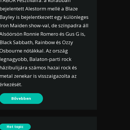
TÁBOR Fesztiválra: a korábban
bejelentett Alestorm mellé a Blaze
Bayley is bejelentkezett egy különleges
Iron Maiden show-val, de színpadra áll
Alsóörsön Ronnie Romero és Gus G is,
Black Sabbath, Rainbow és Ozzy
Osbourne nótákkal. Az ország
legnagyobb, Balaton-parti rock
házibulijára számos hazai rock és
metal zenekar is visszaigazolta az
érkezését.
Bővebben
Hot topic