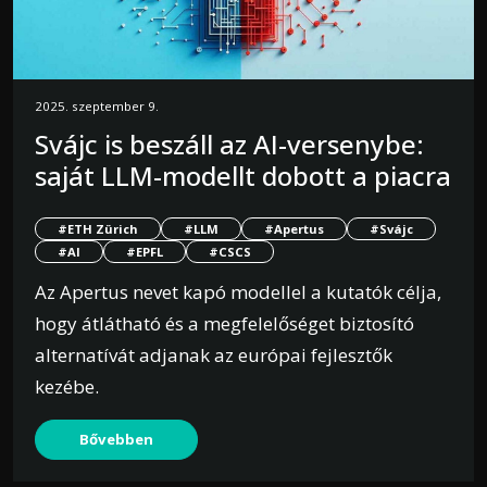
2025. szeptember 9.
Svájc is beszáll az AI-versenybe:
saját LLM-modellt dobott a piacra
#ETH Zürich
#LLM
#Apertus
#Svájc
#AI
#EPFL
#CSCS
Az Apertus nevet kapó modellel a kutatók célja,
hogy átlátható és a megfelelőséget biztosító
alternatívát adjanak az európai fejlesztők
kezébe.
Bővebben