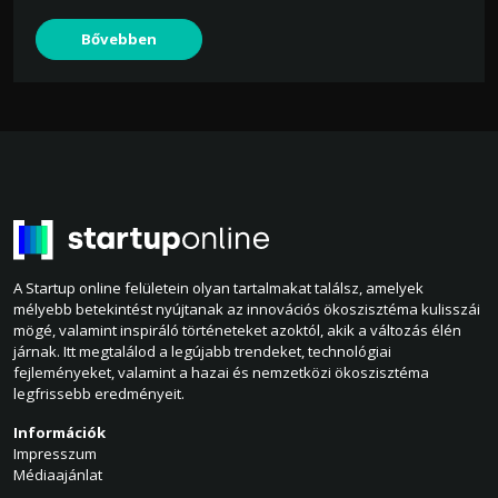
Bővebben
A Startup online felületein olyan tartalmakat találsz, amelyek
mélyebb betekintést nyújtanak az innovációs ökoszisztéma kulisszái
mögé, valamint inspiráló történeteket azoktól, akik a változás élén
járnak. Itt megtalálod a legújabb trendeket, technológiai
fejleményeket, valamint a hazai és nemzetközi ökoszisztéma
legfrissebb eredményeit.
Információk
Impresszum
Médiaajánlat