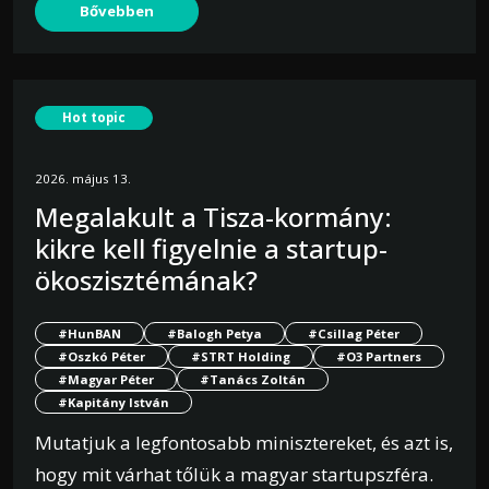
Bővebben
Hot topic
2026. május 13.
Megalakult a Tisza-kormány:
kikre kell figyelnie a startup-
ökoszisztémának?
#HunBAN
#Balogh Petya
#Csillag Péter
#Oszkó Péter
#STRT Holding
#O3 Partners
#Magyar Péter
#Tanács Zoltán
#Kapitány István
Mutatjuk a legfontosabb minisztereket, és azt is,
hogy mit várhat tőlük a magyar startupszféra.