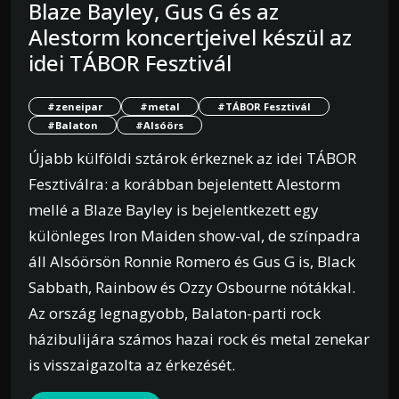
Blaze Bayley, Gus G és az
Alestorm koncertjeivel készül az
idei TÁBOR Fesztivál
#zeneipar
#metal
#TÁBOR Fesztivál
#Balaton
#Alsóörs
Újabb külföldi sztárok érkeznek az idei TÁBOR
Fesztiválra: a korábban bejelentett Alestorm
mellé a Blaze Bayley is bejelentkezett egy
különleges Iron Maiden show-val, de színpadra
áll Alsóörsön Ronnie Romero és Gus G is, Black
Sabbath, Rainbow és Ozzy Osbourne nótákkal.
Az ország legnagyobb, Balaton-parti rock
házibulijára számos hazai rock és metal zenekar
is visszaigazolta az érkezését.