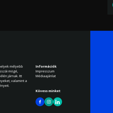
amelyek mélyebb
Információk
isszái mögé,
Impresszum
élén járnak. Itt
Médiaajánlat
nyeket, valamint a
nyeit.
Kövess minket