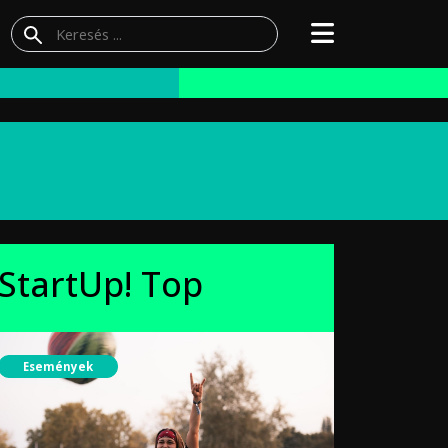
StartUp! Top
Események