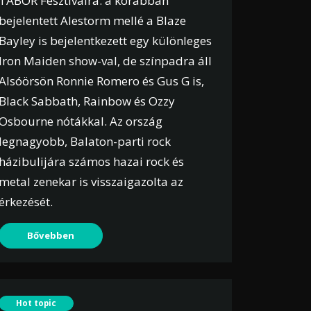
TÁBOR Fesztiválra: a korábban
bejelentett Alestorm mellé a Blaze
Bayley is bejelentkezett egy különleges
Iron Maiden show-val, de színpadra áll
Alsóörsön Ronnie Romero és Gus G is,
Black Sabbath, Rainbow és Ozzy
Osbourne nótákkal. Az ország
legnagyobb, Balaton-parti rock
házibulijára számos hazai rock és
metal zenekar is visszaigazolta az
érkezését.
Bővebben
Hot topic