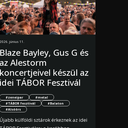
2026. június 11.
Blaze Bayley, Gus G és
az Alestorm
koncertjeivel készül az
idei TÁBOR Fesztivál
#zeneipar
#metal
#TÁBOR Fesztivál
#Balaton
#Alsóörs
Újabb külföldi sztárok érkeznek az idei