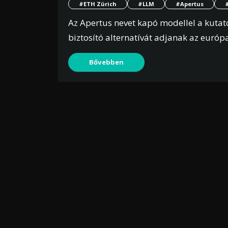
#ETH Zürich
#LLM
#Apertus
Az Apertus nevet kapó modellel a kutató
biztosító alternatívát adjanak az európa
Bővebben