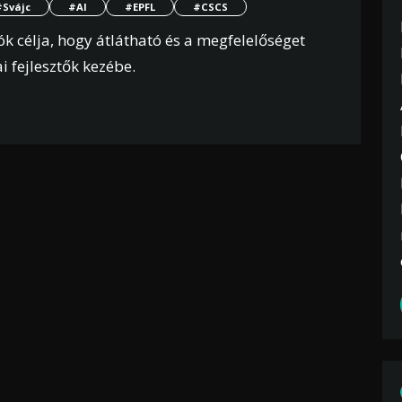
#Svájc
#AI
#EPFL
#CSCS
k célja, hogy átlátható és a megfelelőséget
i fejlesztők kezébe.