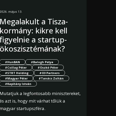
2026. május 13.
Megalakult a Tisza-
kormány: kikre kell
figyelnie a startup-
ökoszisztémának?
#HunBAN
#Balogh Petya
#Csillag Péter
#Oszkó Péter
#STRT Holding
#O3 Partners
#Magyar Péter
#Tanács Zoltán
#Kapitány István
Mutatjuk a legfontosabb minisztereket,
és azt is, hogy mit várhat tőlük a
magyar startupszféra.