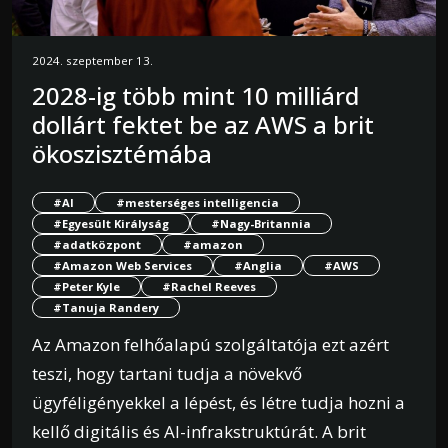
2024. szeptember 13.
2028-ig több mint 10 milliárd
dollárt fektet be az AWS a brit
ökoszisztémába
#AI
#mesterséges intelligencia
#Egyesült Királyság
#Nagy-Britannia
#adatközpont
#amazon
#Amazon Web Services
#Anglia
#AWS
#Peter Kyle
#Rachel Reeves
#Tanuja Randery
Az Amazon felhőalapú szolgáltatója ezt azért
teszi, hogy tartani tudja a növekvő
ügyféligényekkel a lépést, és létre tudja hozni a
kellő digitális és AI-infrakstruktúrát. A brit