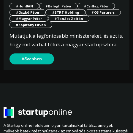
#HunBAN
#Balogh Petya
#Csillag Péter
#Oszkó Péter
#STRT Holding
#O3 Partners
#Magyar Péter
#Tanács Zoltán
#Kapitány István
Mutatjuk a legfontosabb minisztereket, és azt is,
hogy mit várhat tőlük a magyar startupszféra.
Bővebben
A Startup online felületein olyan tartalmakat találsz, amelyek
mélyebb betekintést nyújtanak az innovációs ökoszisztéma kulisszái