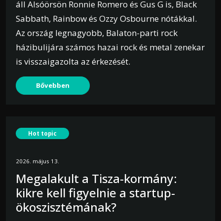
áll Alsóörsön Ronnie Romero és Gus G is, Black
Sabbath, Rainbow és Ozzy Osbourne nótákkal.
Az ország legnagyobb, Balaton-parti rock
házibulijára számos hazai rock és metal zenekar
is visszaigazolta az érkezését.
Bővebben
Hot topic
2026. május 13.
Megalakult a Tisza-kormány:
kikre kell figyelnie a startup-
ökoszisztémának?