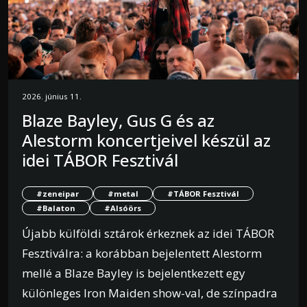
2026. június 11.
Blaze Bayley, Gus G és az
Alestorm koncertjeivel készül az
idei TÁBOR Fesztivál
#zeneipar
#metal
#TÁBOR Fesztivál
#Balaton
#Alsóörs
Újabb külföldi sztárok érkeznek az idei TÁBOR
Fesztiválra: a korábban bejelentett Alestorm
mellé a Blaze Bayley is bejelentkezett egy
különleges Iron Maiden show-val, de színpadra