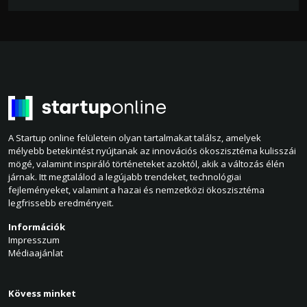
A Startup online felületein olyan tartalmakat találsz, amelyek
mélyebb betekintést nyújtanak az innovációs ökoszisztéma kulisszái
mögé, valamint inspiráló történeteket azoktól, akik a változás élén
járnak. Itt megtalálod a legújabb trendeket, technológiai
fejleményeket, valamint a hazai és nemzetközi ökoszisztéma
legfrissebb eredményeit.
Információk
Impresszum
Médiaajánlat
Kövess minket