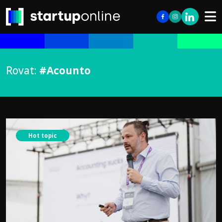
Rovat:
#Acounto
Hot topic