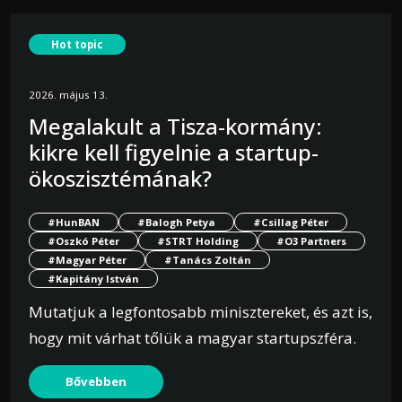
Hot topic
2026. május 13.
Megalakult a Tisza-kormány:
kikre kell figyelnie a startup-
ökoszisztémának?
#HunBAN
#Balogh Petya
#Csillag Péter
#Oszkó Péter
#STRT Holding
#O3 Partners
#Magyar Péter
#Tanács Zoltán
#Kapitány István
Mutatjuk a legfontosabb minisztereket, és azt is,
hogy mit várhat tőlük a magyar startupszféra.
Bővebben