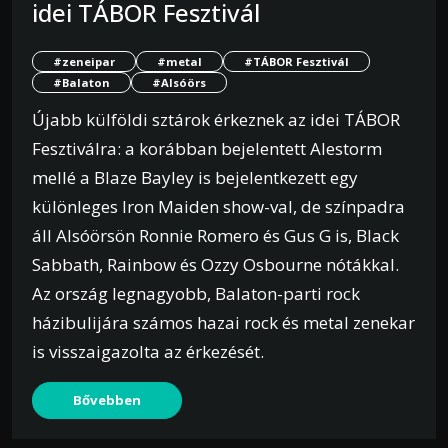
idei TÁBOR Fesztivál
#zeneipar
#metal
#TÁBOR Fesztivál
#Balaton
#Alsóörs
Újabb külföldi sztárok érkeznek az idei TÁBOR
Fesztiválra: a korábban bejelentett Alestorm
mellé a Blaze Bayley is bejelentkezett egy
különleges Iron Maiden show-val, de színpadra
áll Alsóörsön Ronnie Romero és Gus G is, Black
Sabbath, Rainbow és Ozzy Osbourne nótákkal.
Az ország legnagyobb, Balaton-parti rock
házibulijára számos hazai rock és metal zenekar
is visszaigazolta az érkezését.
Bővebben