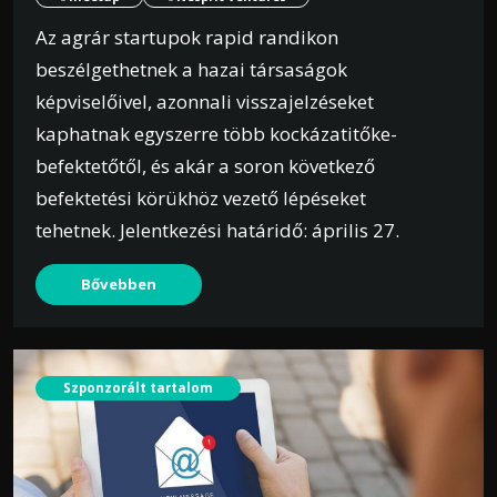
Az agrár startupok rapid randikon
beszélgethetnek a hazai társaságok
képviselőivel, azonnali visszajelzéseket
kaphatnak egyszerre több kockázatitőke-
befektetőtől, és akár a soron következő
befektetési körükhöz vezető lépéseket
tehetnek. Jelentkezési határidő: április 27.
Bővebben
Szponzorált tartalom