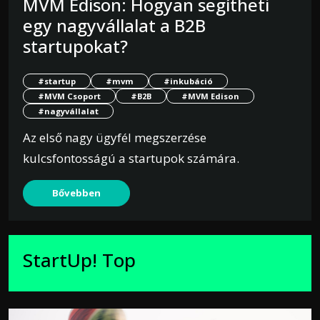
MVM Edison: Hogyan segítheti
egy nagyvállalat a B2B
startupokat?
#startup
#mvm
#inkubáció
#MVM Csoport
#B2B
#MVM Edison
#nagyvállalat
Az első nagy ügyfél megszerzése
kulcsfontosságú a startupok számára.
Bővebben
StartUp! Top