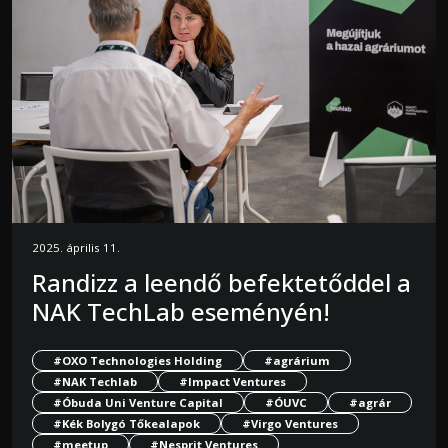
2025. április 11.
Randizz a leendő befektetőddel a
NAK TechLab eseményén!
#OXO Technologies Holding
#agrárium
#NAK Techlab
#Impact Ventures
#Óbuda Uni Venture Capital
#ÓUVC
#agrár
#Kék Bolygó Tőkealapok
#Virgo Ventures
#meetup
#Nesprit Ventures