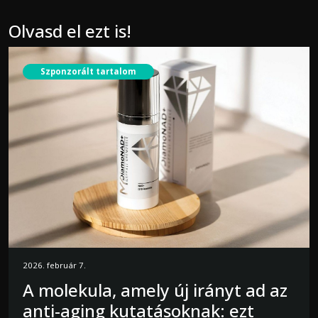
Olvasd el ezt is!
Szponzorált tartalom
2026. február 7.
A molekula, amely új irányt ad az
anti-aging kutatásoknak: ezt