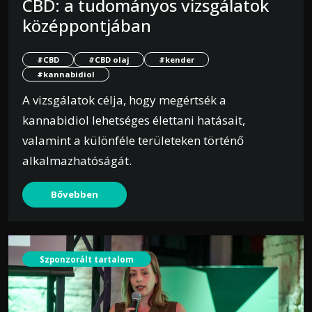
CBD: a tudományos vizsgálatok
középpontjában
#CBD
#CBD olaj
#kender
#kannabidiol
A vizsgálatok célja, hogy megértsék a
kannabidiol lehetséges élettani hatásait,
valamint a különféle területeken történő
alkalmazhatóságát.
Bővebben
Szponzorált tartalom