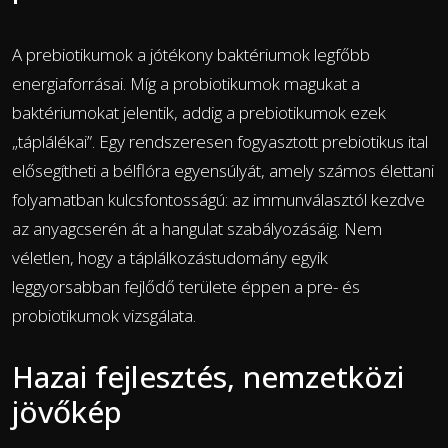
A prebiotikumok a jótékony baktériumok legfőbb
energiaforrásai. Míg a probiotikumok magukat a
baktériumokat jelentik, addig a prebiotikumok ezek
„táplálékai”. Egy rendszeresen fogyasztott prebiotikus ital
elősegítheti a bélflóra egyensúlyát, amely számos élettani
folyamatban kulcsfontosságú: az immunválasztól kezdve
az anyagcserén át a hangulat szabályozásáig. Nem
véletlen, hogy a táplálkozástudomány egyik
leggyorsabban fejlődő területe éppen a pre- és
probiotikumok vizsgálata.
Hazai fejlesztés, nemzetközi
jövőkép