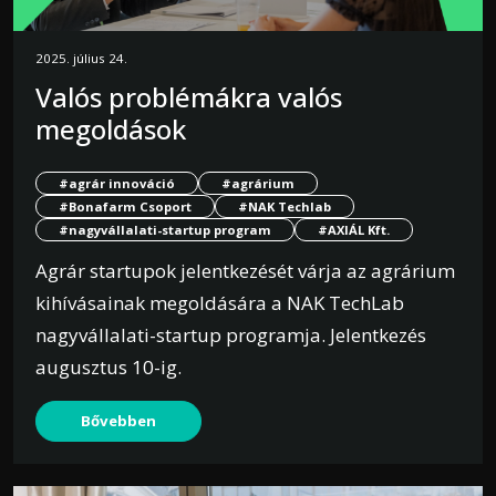
2025. július 24.
Valós problémákra valós
megoldások
#agrár innováció
#agrárium
#Bonafarm Csoport
#NAK Techlab
#nagyvállalati-startup program
#AXIÁL Kft.
Agrár startupok jelentkezését várja az agrárium
kihívásainak megoldására a NAK TechLab
nagyvállalati-startup programja. Jelentkezés
augusztus 10-ig.
Bővebben