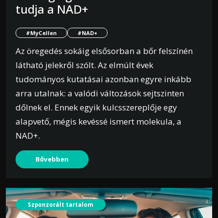
tudja a NAD+
#MyCellen
#NAD+
Az öregedés sokáig elsősorban a bőr felszínén
látható jelekről szólt. Az elmúlt évek
tudományos kutatásai azonban egyre inkább
arra utalnak: a valódi változások sejtszinten
dőlnek el. Ennek egyik kulcsszereplője egy
alapvető, mégis kevéssé ismert molekula, a
NAD+.
Bővebben
Szponzorált tartalom