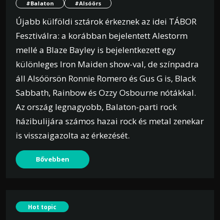
#Balaton
#Alsóörs
Újabb külföldi sztárok érkeznek az idei TÁBOR
Fesztiválra: a korábban bejelentett Alestorm
mellé a Blaze Bayley is bejelentkezett egy
különleges Iron Maiden show-val, de színpadra
áll Alsóörsön Ronnie Romero és Gus G is, Black
Sabbath, Rainbow és Ozzy Osbourne nótákkal.
Az ország legnagyobb, Balaton-parti rock
házibulijára számos hazai rock és metal zenekar
is visszaigazolta az érkezését.
Bővebben
Hot topic