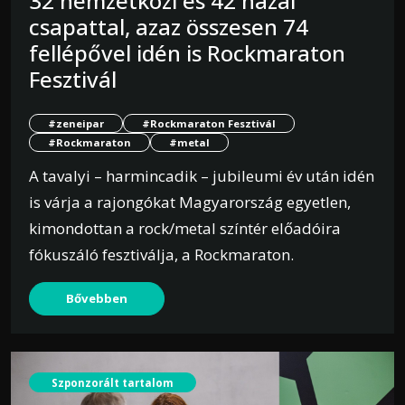
32 nemzetközi és 42 hazai
csapattal, azaz összesen 74
fellépővel idén is Rockmaraton
Fesztivál
#zeneipar
#Rockmaraton Fesztivál
#Rockmaraton
#metal
A tavalyi – harmincadik – jubileumi év után idén
is várja a rajongókat Magyarország egyetlen,
kimondottan a rock/metal színtér előadóira
fókuszáló fesztiválja, a Rockmaraton.
Bővebben
Szponzorált tartalom