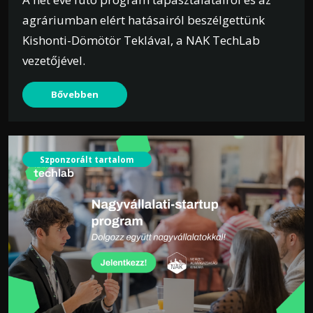
agráriumban elért hatásairól beszélgettünk
Kishonti-Dömötör Teklával, a NAK TechLab
vezetőjével.
Bővebben
Szponzorált tartalom