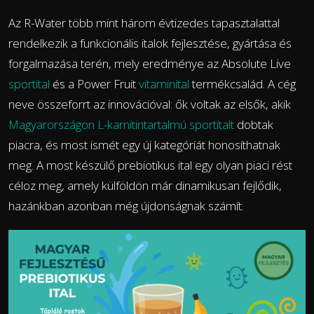
Az R-Water több mint három évtizedes tapasztalattal
rendelkezik a funkcionális italok fejlesztése, gyártása és
forgalmazása terén, mely eredménye az Absolute Live
sportital
és a Power Fruit
vitaminital
termékcsalád. A cég
neve összeforrt az innovációval: ők voltak az elsők, akik
Magyarországon L-karnitintartalmú sportitalt
dobtak
piacra, és most ismét egy új kategóriát honosíthatnak
meg. A most készülő prebiotikus ital egy olyan piaci rést
céloz meg, amely külföldön már dinamikusan fejlődik,
hazánkban azonban még újdonságnak számít.