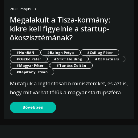
2026. május 13.
Megalakult a Tisza-kormány:
kikre kell figyelnie a startup-
ökoszisztémának?
#HunBAN
#Balogh Petya
#Csillag Péter
#Oszkó Péter
#STRT Holding
#O3 Partners
#Magyar Péter
#Tanács Zoltán
#Kapitány István
Mutatjuk a legfontosabb minisztereket, és azt is,
hogy mit várhat tőlük a magyar startupszféra.
Bővebben