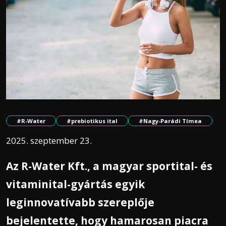
#R-Water
#prebiotikus ital
#Nagy-Parádi Tímea
2025. szeptember 23.
Az R-Water Kft., a magyar sportital- és
vitaminital-gyártás egyik
leginnovatívabb szereplője
bejelentette, hogy hamarosan piacra