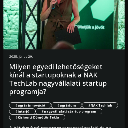
2025. július 29.
Milyen egyedi lehetőségeket
kínál a startupoknak a NAK
TechLab nagyvállalati-startup
programja?
#agrár innováció
#agrárium
#NAK Techlab
#interjú
#nagyvállalati-startup program
#Kishonti-Dömötör Tekla
A hét éve futó program tapasztalatairól és az