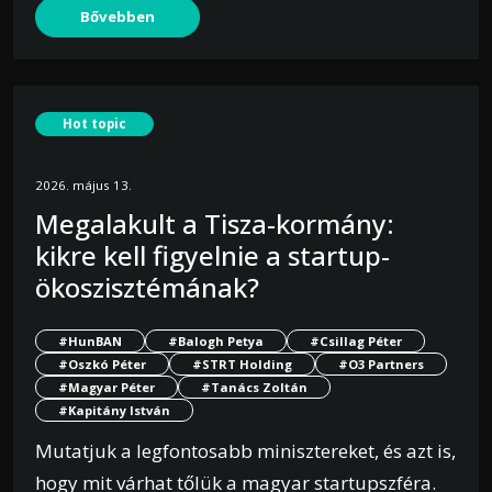
Bővebben
Hot topic
2026. május 13.
Megalakult a Tisza-kormány:
kikre kell figyelnie a startup-
ökoszisztémának?
#HunBAN
#Balogh Petya
#Csillag Péter
#Oszkó Péter
#STRT Holding
#O3 Partners
#Magyar Péter
#Tanács Zoltán
#Kapitány István
Mutatjuk a legfontosabb minisztereket, és azt is,
hogy mit várhat tőlük a magyar startupszféra.