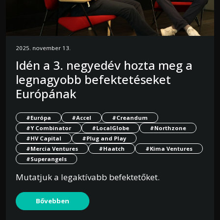
2025. november 13.
Idén a 3. negyedév hozta meg a
legnagyobb befektetéseket
Európának
#Európa
#Accel
#Creandum
#Y Combinator
#LocalGlobe
#Northzone
#HV Capital
#Plug and Play
#Mercia Ventures
#Haatch
#Kima Ventures
#Superangels
Mutatjuk a legaktívabb befektetőket.
Bővebben