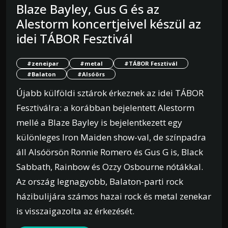
Blaze Bayley, Gus G és az
Alestorm koncertjeivel készül az
idei TÁBOR Fesztivál
#zeneipar
#metal
#TÁBOR Fesztivál
#Balaton
#Alsóörs
Újabb külföldi sztárok érkeznek az idei TÁBOR
Fesztiválra: a korábban bejelentett Alestorm
mellé a Blaze Bayley is bejelentkezett egy
különleges Iron Maiden show-val, de színpadra
áll Alsóörsön Ronnie Romero és Gus G is, Black
Sabbath, Rainbow és Ozzy Osbourne nótákkal.
Az ország legnagyobb, Balaton-parti rock
házibulijára számos hazai rock és metal zenekar
is visszaigazolta az érkezését.