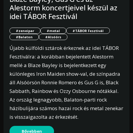
Alestorm koncertjeivel készül az
idei TÁBOR Fesztivál
#zeneipar
#metal
#TÁBOR Fesztivál
#Balaton
#Alsóörs
Újabb külföldi sztárok érkeznek az idei TÁBOR
Fesztiválra: a korábban bejelentett Alestorm
mellé a Blaze Bayley is bejelentkezett egy
különleges Iron Maiden show-val, de színpadra
áll Alsóörsön Ronnie Romero és Gus G is, Black
Sabbath, Rainbow és Ozzy Osbourne nótákkal.
Az ország legnagyobb, Balaton-parti rock
házibulijára számos hazai rock és metal zenekar
is visszaigazolta az érkezését.
Bővebben