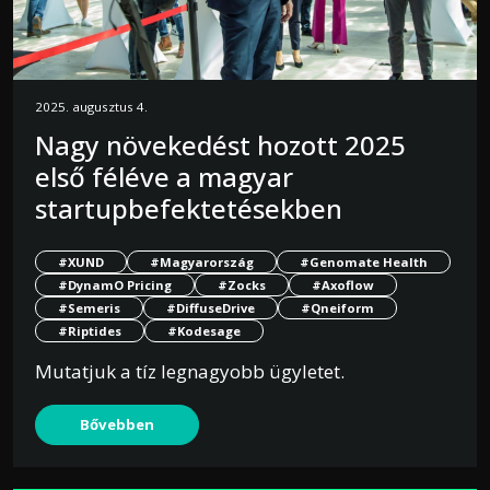
2025. augusztus 4.
Nagy növekedést hozott 2025
első féléve a magyar
startupbefektetésekben
#XUND
#Magyarország
#Genomate Health
#DynamO Pricing
#Zocks
#Axoflow
#Semeris
#DiffuseDrive
#Qneiform
#Riptides
#Kodesage
Mutatjuk a tíz legnagyobb ügyletet.
Bővebben