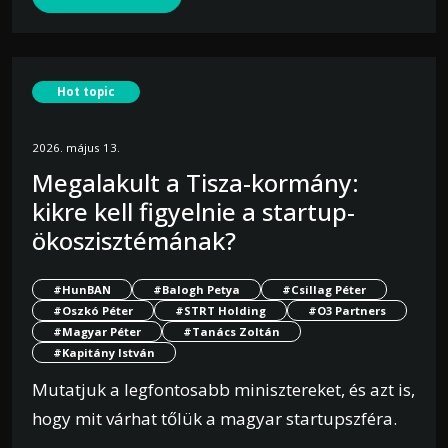
Hot topic
2026. május 13.
Megalakult a Tisza-kormány:
kikre kell figyelnie a startup-
ökoszisztémának?
#HunBAN
#Balogh Petya
#Csillag Péter
#Oszkó Péter
#STRT Holding
#O3 Partners
#Magyar Péter
#Tanács Zoltán
#Kapitány István
Mutatjuk a legfontosabb minisztereket, és azt is,
hogy mit várhat tőlük a magyar startupszféra.