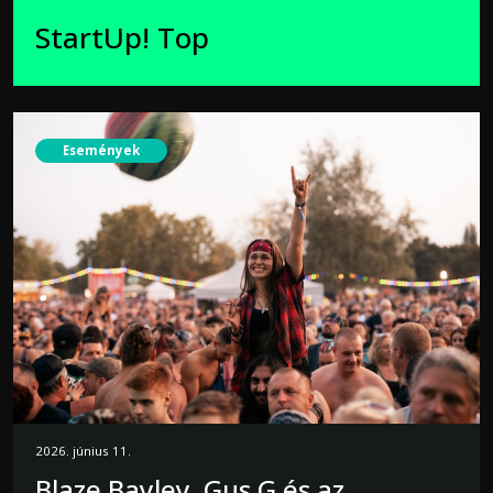
StartUp! Top
Események
2026. június 11.
Blaze Bayley, Gus G és az