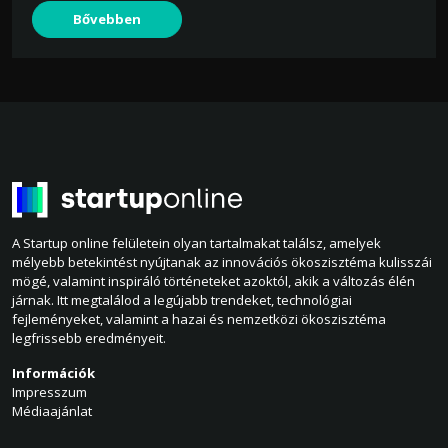
Bővebben
A Startup online felületein olyan tartalmakat találsz, amelyek
mélyebb betekintést nyújtanak az innovációs ökoszisztéma kulisszái
mögé, valamint inspiráló történeteket azoktól, akik a változás élén
járnak. Itt megtalálod a legújabb trendeket, technológiai
fejleményeket, valamint a hazai és nemzetközi ökoszisztéma
legfrissebb eredményeit.
Információk
Impresszum
Médiaajánlat