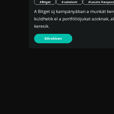
#Bitget
#caketech
#Laszlo Hanyecz
A Bitget új kampányában a munkát ke
küldhetik el a portfóliójukat azoknak, 
keresik.
Bővebben