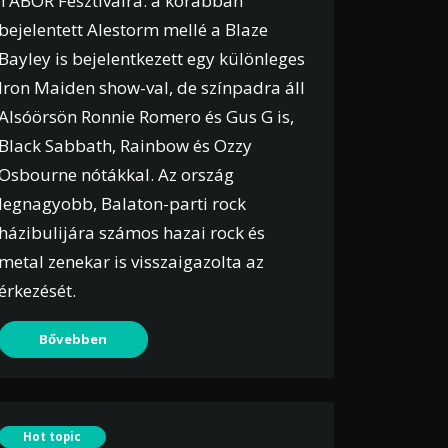
TÁBOR Fesztiválra: a korábban
bejelentett Alestorm mellé a Blaze
Bayley is bejelentkezett egy különleges
Iron Maiden show-val, de színpadra áll
Alsóörsön Ronnie Romero és Gus G is,
Black Sabbath, Rainbow és Ozzy
Osbourne nótákkal. Az ország
legnagyobb, Balaton-parti rock
házibulijára számos hazai rock és
metal zenekar is visszaigazolta az
érkezését.
Bővebben
Hot topic