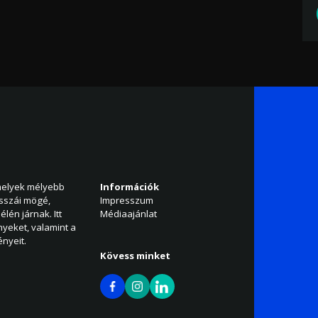
amelyek mélyebb
Információk
isszái mögé,
Impresszum
élén járnak. Itt
Médiaajánlat
nyeket, valamint a
nyeit.
Kövess minket