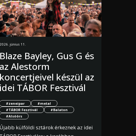
2026. június 11.
Blaze Bayley, Gus G és
az Alestorm
koncertjeivel készül az
idei TÁBOR Fesztivál
#zeneipar
#metal
#TÁBOR Fesztivál
#Balaton
#Alsóörs
Újabb külföldi sztárok érkeznek az idei