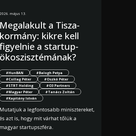
2026. május 13.
Megalakult a Tisza-
kormány: kikre kell
figyelnie a startup-
ökoszisztémának?
#HunBAN
#Balogh Petya
#Csillag Péter
#Oszkó Péter
#STRT Holding
#O3 Partners
#Magyar Péter
#Tanács Zoltán
#Kapitány István
Mutatjuk a legfontosabb minisztereket,
és azt is, hogy mit várhat tőlük a
magyar startupszféra.