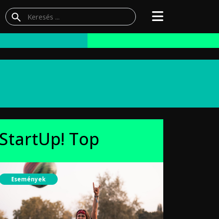
StartUp! Top
Események