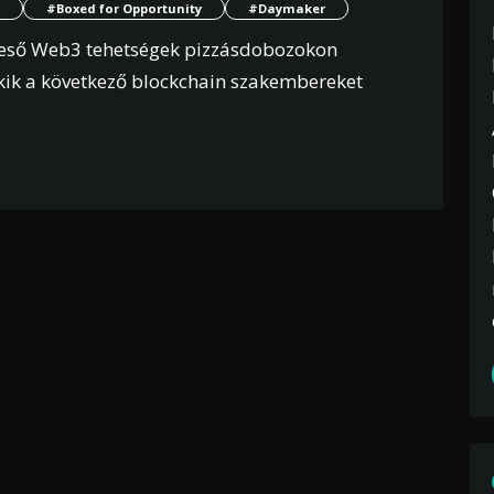
#Boxed for Opportunity
#Daymaker
reső Web3 tehetségek pizzásdobozokon
akik a következő blockchain szakembereket