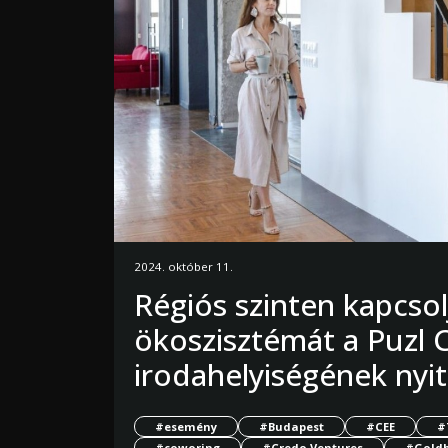
2024. október 11.
Régiós szinten kapcsolj
ökoszisztémát a Puzl
irodahelyiségének ny
#esemény
#Budapest
#CEE
#
#coworing
#Credo Ventures
#Goldb