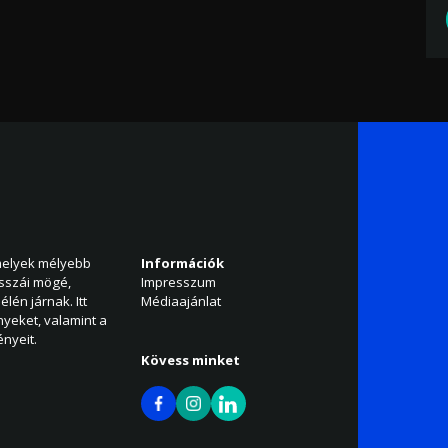
amelyek mélyebb
Információk
isszái mögé,
Impresszum
élén járnak. Itt
Médiaajánlat
nyeket, valamint a
nyeit.
Kövess minket