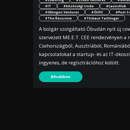
#IT
#közösségi iroda
#LauncHub
#Oktogon Ventures
#ÓUVC
#Puzl C
#The Recursive
#Thibaut Taittinger
A bolgár szolgáltató Óbudán nyit új co
szervezett ME.E.T. CEE rendezvényen a 
Csehországból, Ausztriából, Romániából
kapcsolatokat a startup- és az IT-ökos
ingyenes, de regisztrációhoz kötött.
Bővebben