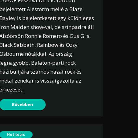
TÁBOR Fesztiválra: a korábban
bejelentett Alestorm mellé a Blaze
Bayley is bejelentkezett egy különleges
Iron Maiden show-val, de színpadra áll
Alsóörsön Ronnie Romero és Gus G is,
Black Sabbath, Rainbow és Ozzy
Osbourne nótákkal. Az ország
legnagyobb, Balaton-parti rock
házibulijára számos hazai rock és
metal zenekar is visszaigazolta az
érkezését.
Bővebben
Hot topic