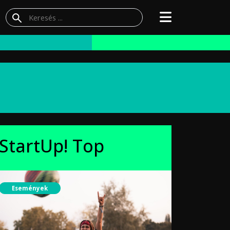
StartUp! Top
Események