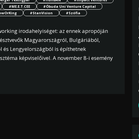
#ME.E.T.CEE
#Óbuda Uni Venture Capital
owOrKing
#StanVision
#Szófia
working irodahelyiséget: az ennek apropóján
résztvevők Magyarországról, Bulgáriából,
 és Lengyelországból is építhetnek
zisztéma képviselőivel. A november 8-i esemény