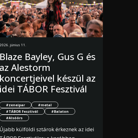
2026. június 11.
Blaze Bayley, Gus G és
az Alestorm
koncertjeivel készül az
idei TÁBOR Fesztivál
#zeneipar
#metal
#TÁBOR Fesztivál
#Balaton
#Alsóörs
Újabb külföldi sztárok érkeznek az idei