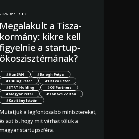
2026. május 13.
Megalakult a Tisza-
kormány: kikre kell
figyelnie a startup-
ökoszisztémának?
#HunBAN
#Balogh Petya
#Csillag Péter
#Oszkó Péter
#STRT Holding
#O3 Partners
#Magyar Péter
#Tanács Zoltán
#Kapitány István
Mutatjuk a legfontosabb minisztereket,
és azt is, hogy mit várhat tőlük a
magyar startupszféra.