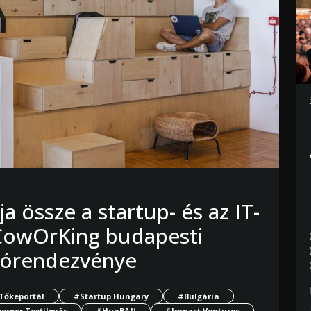
a össze a startup- és az IT-
 CowOrKing budapesti
itórendezvénye
Tőkeportál
#Startup Hungary
#Bulgária
erger Textilgyár
#HunBAN
#Impact Ventures