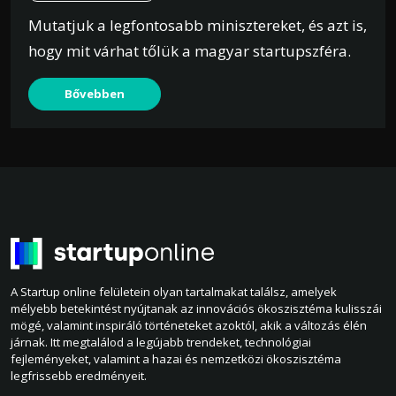
Mutatjuk a legfontosabb minisztereket, és azt is,
hogy mit várhat tőlük a magyar startupszféra.
Bővebben
A Startup online felületein olyan tartalmakat találsz, amelyek
mélyebb betekintést nyújtanak az innovációs ökoszisztéma kulisszái
mögé, valamint inspiráló történeteket azoktól, akik a változás élén
járnak. Itt megtalálod a legújabb trendeket, technológiai
fejleményeket, valamint a hazai és nemzetközi ökoszisztéma
legfrissebb eredményeit.