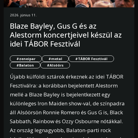
2026. június 11.
Blaze Bayley, Gus G és az
Alestorm koncertjeivel készül az
idei TÁBOR Fesztivál
#zeneipar
#metal
#TÁBOR Fesztivál
#Balaton
#Alsóörs
Újabb külföldi sztárok érkeznek az idei TÁBOR
Fesztiválra: a korábban bejelentett Alestorm
mellé a Blaze Bayley is bejelentkezett egy
különleges Iron Maiden show-val, de színpadra
áll Alsóörsön Ronnie Romero és Gus G is, Black
Sabbath, Rainbow és Ozzy Osbourne nótákkal.
Az ország legnagyobb, Balaton-parti rock