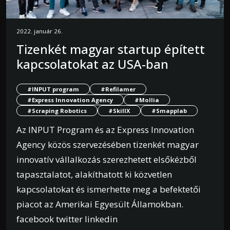
2022. január 26.
Tizenkét magyar startup épített
kapcsolatokat az USA-ban
#INPUT program
#Refilamer
#Express Innovation Agency
#Mollia
#Scraping Robotics
#SkillX
#Smapplab
Az INPUT Program és az Express Innovation
Agency közös szervezésében tizenkét magyar
innovatív vállalkozás szerezhetett elsőkézből
tapasztalatot, alakíthatott ki közvetlen
kapcsolatokat és ismerhette meg a befektetői
piacot az Amerikai Egyesült Államokban.
facebook twitter linkedin