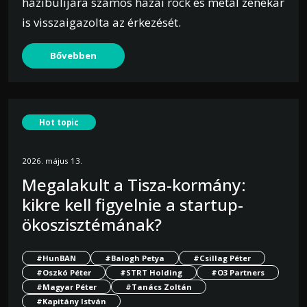
házibulijára számos hazai rock és metal zenekar
is visszaigazolta az érkezését.
Bővebben
Hot topic
2026. május 13.
Megalakult a Tisza-kormány:
kikre kell figyelnie a startup-
ökoszisztémának?
#HunBAN
#Balogh Petya
#Csillag Péter
#Oszkó Péter
#STRT Holding
#O3 Partners
#Magyar Péter
#Tanács Zoltán
#Kapitány István