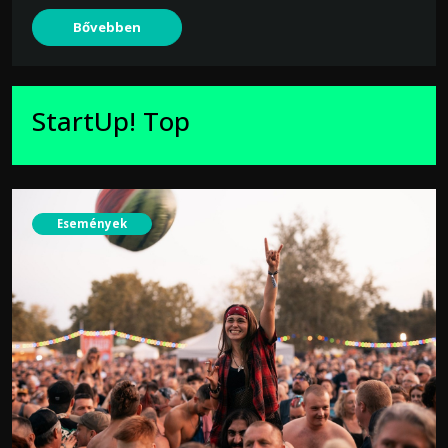
Bővebben
StartUp! Top
Események