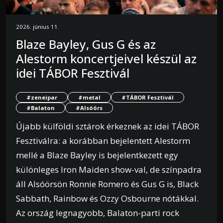
2026. június 11.
Blaze Bayley, Gus G és az
Alestorm koncertjeivel készül az
idei TÁBOR Fesztivál
#zeneipar
#metal
#TÁBOR Fesztivál
#Balaton
#Alsóörs
Újabb külföldi sztárok érkeznek az idei TÁBOR
Fesztiválra: a korábban bejelentett Alestorm
mellé a Blaze Bayley is bejelentkezett egy
különleges Iron Maiden show-val, de színpadra
áll Alsóörsön Ronnie Romero és Gus G is, Black
Sabbath, Rainbow és Ozzy Osbourne nótákkal.
Az ország legnagyobb, Balaton-parti rock