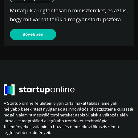
Mutatjuk a legfontosabb minisztereket, és azt is,
hogy mit várhat tőlük a magyar startupszféra.
Bővebben
A Startup online felületein olyan tartalmakat találsz, amelyek
mélyebb betekintést nyújtanak az innovációs ökoszisztéma kulisszái
mögé, valamint inspiráló történeteket azoktól, akik a változás élén
járnak. Itt megtalálod a legújabb trendeket, technológiai
fejleményeket, valamint a hazai és nemzetközi ökoszisztéma
legfrissebb eredményeit.