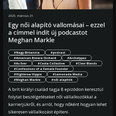
2025. március 21.
Egy női alapító vallomásai – ezzel
a címmel indít új podcastot
Meghan Markle
#Nagy-Britannia
#podcast
#American Riviera Orchard
#Archetypes
#As Ever
#Cesta Collective
#Clevr Blends
#Confessions of a Female Founder
#Highbrow Hippie
#Lemonada Media
#Meghan Markle
#női alapítók
A brit királyi család tagja 8 epizódon keresztül
folytat beszélgetéseket női vállalkozókkal a
karrierjükről, és arról, hogy nőként hogyan lehet
sikeresen vállalkozást építeni.