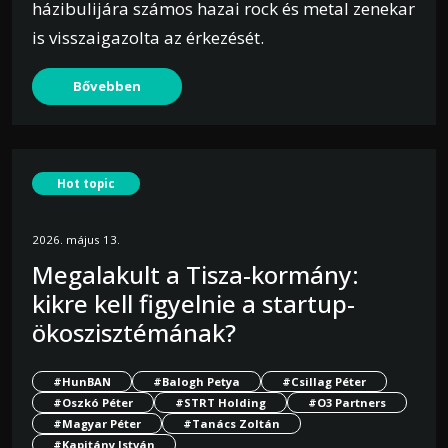
házibulijára számos hazai rock és metal zenekar
is visszaigazolta az érkezését.
Bővebben
Hot topic
2026. május 13.
Megalakult a Tisza-kormány:
kikre kell figyelnie a startup-
ökoszisztémának?
#HunBAN
#Balogh Petya
#Csillag Péter
#Oszkó Péter
#STRT Holding
#O3 Partners
#Magyar Péter
#Tanács Zoltán
#Kapitány István