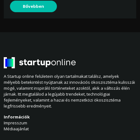
Bővebben
A Startup online felületein olyan tartalmakat találsz, amelyek
mélyebb betekintést nyújtanak az innovációs ökoszisztéma kulisszái
mögé, valamint inspiráló történeteket azoktól, akik a változás élén
járnak. Itt megtalálod a legújabb trendeket, technológiai
fejleményeket, valamint a hazai és nemzetközi ökoszisztéma
legfrissebb eredményeit.
Információk
Impresszum
Médiaajánlat