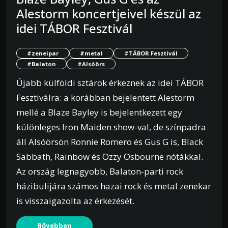
Alestorm koncertjeivel készül az
idei TÁBOR Fesztivál
#zeneipar
#metal
#TÁBOR Fesztivál
#Balaton
#Alsóörs
Újabb külföldi sztárok érkeznek az idei TÁBOR
Fesztiválra: a korábban bejelentett Alestorm
mellé a Blaze Bayley is bejelentkezett egy
különleges Iron Maiden show-val, de színpadra
áll Alsóörsön Ronnie Romero és Gus G is, Black
Sabbath, Rainbow és Ozzy Osbourne nótákkal.
Az ország legnagyobb, Balaton-parti rock
házibulijára számos hazai rock és metal zenekar
is visszaigazolta az érkezését.
Bővebben