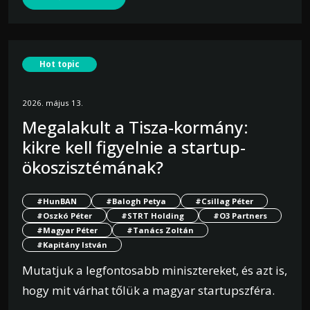
Hot topic
2026. május 13.
Megalakult a Tisza-kormány:
kikre kell figyelnie a startup-
ökoszisztémának?
#HunBAN
#Balogh Petya
#Csillag Péter
#Oszkó Péter
#STRT Holding
#O3 Partners
#Magyar Péter
#Tanács Zoltán
#Kapitány István
Mutatjuk a legfontosabb minisztereket, és azt is,
hogy mit várhat tőlük a magyar startupszféra.