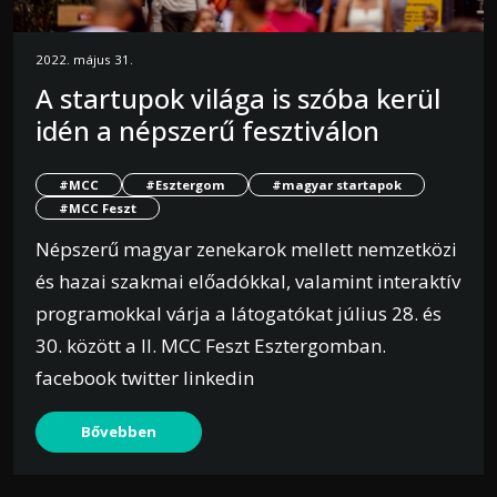
2022. május 31.
A startupok világa is szóba kerül
idén a népszerű fesztiválon
#MCC
#Esztergom
#magyar startapok
#MCC Feszt
Népszerű magyar zenekarok mellett nemzetközi
és hazai szakmai előadókkal, valamint interaktív
programokkal várja a látogatókat július 28. és
30. között a II. MCC Feszt Esztergomban.
facebook twitter linkedin
Bővebben