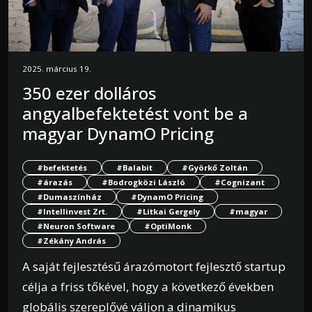
2025. március 19.
350 ezer dolláros
angyalbefektetést vont be a
magyar DynamO Pricing
#befektetés
#Balabit
#Györkő Zoltán
#árazás
#Bodrogközi László
#Cognizant
#Dumaszínház
#DynamO Pricing
#Intellinvest Zrt.
#Litkai Gergely
#magyar
#Neuron Software
#OptiMonk
#Zékány András
A saját fejlesztésű árazómotort fejlesztő startup
célja a friss tőkével, hogy a következő években
globális szereplővé váljon a dinamikus