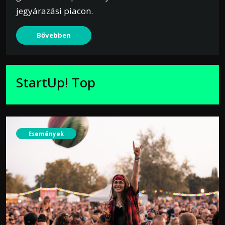
jegyárazási piacon.
Bővebben
StartUp! Top
Események