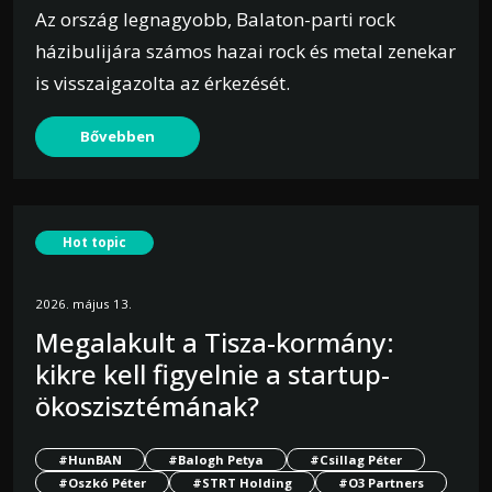
Az ország legnagyobb, Balaton-parti rock
házibulijára számos hazai rock és metal zenekar
is visszaigazolta az érkezését.
Bővebben
Hot topic
2026. május 13.
Megalakult a Tisza-kormány:
kikre kell figyelnie a startup-
ökoszisztémának?
#HunBAN
#Balogh Petya
#Csillag Péter
#Oszkó Péter
#STRT Holding
#O3 Partners