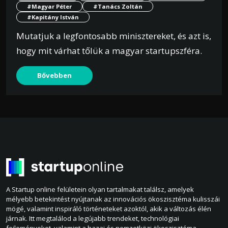
#Magyar Péter
#Tanács Zoltán
#Kapitány István
Mutatjuk a legfontosabb minisztereket, és azt is,
hogy mit várhat tőlük a magyar startupszféra.
Bővebben
A Startup online felületein olyan tartalmakat találsz, amelyek
mélyebb betekintést nyújtanak az innovációs ökoszisztéma kulisszái
mögé, valamint inspiráló történeteket azoktól, akik a változás élén
járnak. Itt megtalálod a legújabb trendeket, technológiai