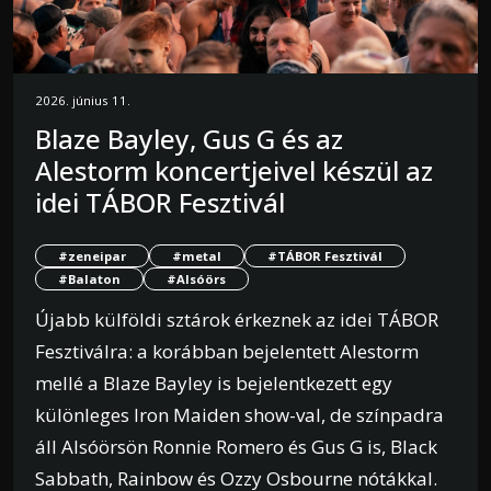
2026. június 11.
Blaze Bayley, Gus G és az
Alestorm koncertjeivel készül az
idei TÁBOR Fesztivál
#zeneipar
#metal
#TÁBOR Fesztivál
#Balaton
#Alsóörs
Újabb külföldi sztárok érkeznek az idei TÁBOR
Fesztiválra: a korábban bejelentett Alestorm
mellé a Blaze Bayley is bejelentkezett egy
különleges Iron Maiden show-val, de színpadra
áll Alsóörsön Ronnie Romero és Gus G is, Black
Sabbath, Rainbow és Ozzy Osbourne nótákkal.