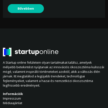
Bővebben
A Startup online felületein olyan tartalmakat találsz, amelyek
mélyebb betekintést nyújtanak az innovációs ökoszisztéma kulisszái
mögé, valamint inspiráló történeteket azoktól, akik a változás élén
járnak. Itt megtalálod a legújabb trendeket, technológiai
fejleményeket, valamint a hazai és nemzetközi ökoszisztéma
legfrissebb eredményeit.
Információk
Impresszum
Médiaajánlat