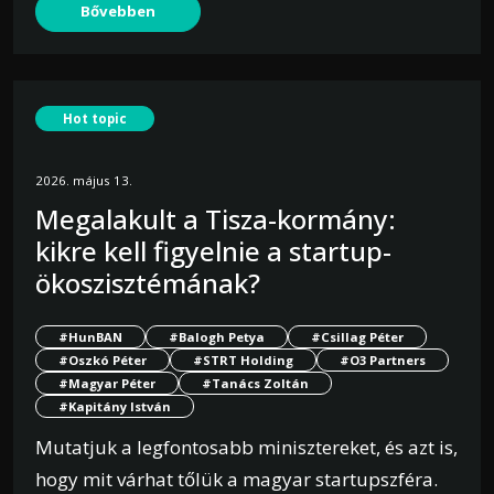
Bővebben
Hot topic
2026. május 13.
Megalakult a Tisza-kormány:
kikre kell figyelnie a startup-
ökoszisztémának?
#HunBAN
#Balogh Petya
#Csillag Péter
#Oszkó Péter
#STRT Holding
#O3 Partners
#Magyar Péter
#Tanács Zoltán
#Kapitány István
Mutatjuk a legfontosabb minisztereket, és azt is,
hogy mit várhat tőlük a magyar startupszféra.