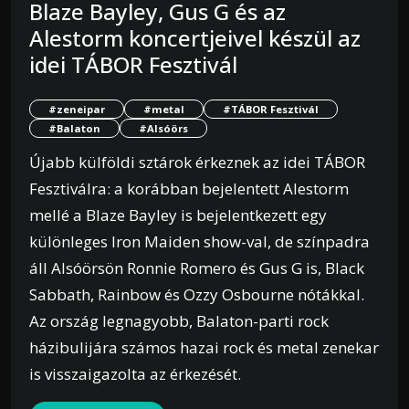
Blaze Bayley, Gus G és az
Alestorm koncertjeivel készül az
idei TÁBOR Fesztivál
#zeneipar
#metal
#TÁBOR Fesztivál
#Balaton
#Alsóörs
Újabb külföldi sztárok érkeznek az idei TÁBOR
Fesztiválra: a korábban bejelentett Alestorm
mellé a Blaze Bayley is bejelentkezett egy
különleges Iron Maiden show-val, de színpadra
áll Alsóörsön Ronnie Romero és Gus G is, Black
Sabbath, Rainbow és Ozzy Osbourne nótákkal.
Az ország legnagyobb, Balaton-parti rock
házibulijára számos hazai rock és metal zenekar
is visszaigazolta az érkezését.