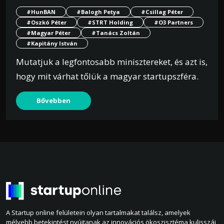
#HunBAN
#Balogh Petya
#Csillag Péter
#Oszkó Péter
#STRT Holding
#O3 Partners
#Magyar Péter
#Tanács Zoltán
#Kapitány István
Mutatjuk a legfontosabb minisztereket, és azt is,
hogy mit várhat tőlük a magyar startupszféra.
Bővebben
A Startup online felületein olyan tartalmakat találsz, amelyek
mélyebb betekintést nyújtanak az innovációs ökoszisztéma kulisszái