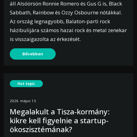
áll Alsóörsön Ronnie Romero és Gus G is, Black
Sabbath, Rainbow és Ozzy Osbourne nótákkal.
Az ország legnagyobb, Balaton-parti rock
házibulijára számos hazai rock és metal zenekar
is visszaigazolta az érkezését.
Bővebben
Hot topic
2026. május 13.
Megalakult a Tisza-kormány:
kikre kell figyelnie a startup-
ökoszisztémának?