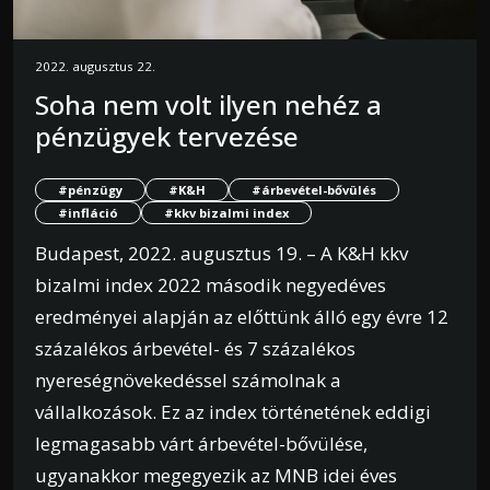
2022. augusztus 22.
Soha nem volt ilyen nehéz a
pénzügyek tervezése
#pénzügy
#K&H
#árbevétel-bővülés
#infláció
#kkv bizalmi index
Budapest, 2022. augusztus 19. – A K&H kkv
bizalmi index 2022 második negyedéves
eredményei alapján az előttünk álló egy évre 12
százalékos árbevétel- és 7 százalékos
nyereségnövekedéssel számolnak a
vállalkozások. Ez az index történetének eddigi
legmagasabb várt árbevétel-bővülése,
ugyanakkor megegyezik az MNB idei éves