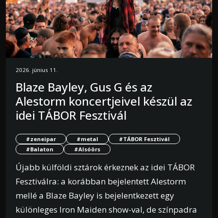
2026. június 11.
Blaze Bayley, Gus G és az
Alestorm koncertjeivel készül az
idei TÁBOR Fesztivál
#zeneipar
#metal
#TÁBOR Fesztivál
#Balaton
#Alsóörs
Újabb külföldi sztárok érkeznek az idei TÁBOR
Fesztiválra: a korábban bejelentett Alestorm
mellé a Blaze Bayley is bejelentkezett egy
különleges Iron Maiden show-val, de színpadra