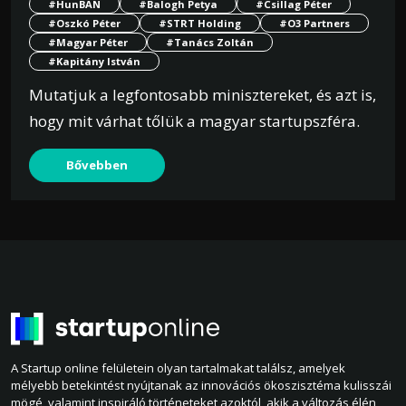
#HunBAN
#Balogh Petya
#Csillag Péter
#Oszkó Péter
#STRT Holding
#O3 Partners
#Magyar Péter
#Tanács Zoltán
#Kapitány István
Mutatjuk a legfontosabb minisztereket, és azt is,
hogy mit várhat tőlük a magyar startupszféra.
Bővebben
A Startup online felületein olyan tartalmakat találsz, amelyek
mélyebb betekintést nyújtanak az innovációs ökoszisztéma kulisszái
mögé, valamint inspiráló történeteket azoktól, akik a változás élén