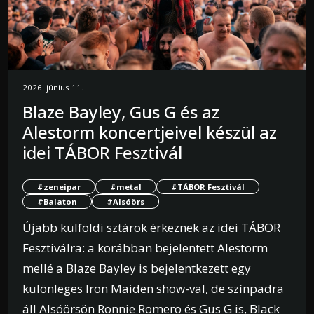
2026. június 11.
Blaze Bayley, Gus G és az
Alestorm koncertjeivel készül az
idei TÁBOR Fesztivál
#zeneipar
#metal
#TÁBOR Fesztivál
#Balaton
#Alsóörs
Újabb külföldi sztárok érkeznek az idei TÁBOR
Fesztiválra: a korábban bejelentett Alestorm
mellé a Blaze Bayley is bejelentkezett egy
különleges Iron Maiden show-val, de színpadra
áll Alsóörsön Ronnie Romero és Gus G is, Black