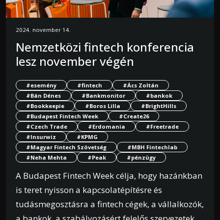
2024. november 14.
Nemzetközi fintech konferencia
lesz november végén
#esemény
#fintech
#Ács Zoltán
#Bán Dénes
#Bankmonitor
#bankok
#Bookkeepie
#Boros Lilla
#BrightHills
#Budapest Fintech Week
#Create26
#Czech Trade
#Erdomania
#Freetrade
#Insurwiz
#KPMG
#Magyar Fintech Szövetség
#MBH Fintechlab
#Neha Mehta
#Peak
#pénzügy
A Budapest Fintech Week célja, hogy hazánkban
is teret nyisson a kapcsolatépítésre és
tudásmegosztásra a fintech cégek, a vállalkozók,
a bankok, a szabályozásért felelős szervezetek