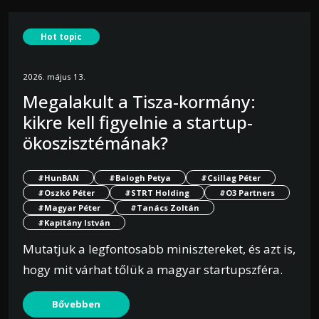
Hot topic
2026. május 13.
Megalakult a Tisza-kormány:
kikre kell figyelnie a startup-
ökoszisztémának?
#HunBAN
#Balogh Petya
#Csillag Péter
#Oszkó Péter
#STRT Holding
#O3 Partners
#Magyar Péter
#Tanács Zoltán
#Kapitány István
Mutatjuk a legfontosabb minisztereket, és azt is,
hogy mit várhat tőlük a magyar startupszféra.
Bővebben