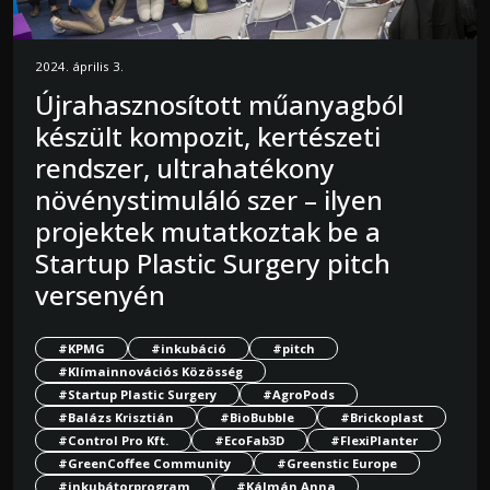
2024. április 3.
Újrahasznosított műanyagból
készült kompozit, kertészeti
rendszer, ultrahatékony
növénystimuláló szer – ilyen
projektek mutatkoztak be a
Startup Plastic Surgery pitch
versenyén
#KPMG
#inkubáció
#pitch
#Klímainnovációs Közösség
#Startup Plastic Surgery
#AgroPods
#Balázs Krisztián
#BioBubble
#Brickoplast
#Control Pro Kft.
#EcoFab3D
#FlexiPlanter
#GreenCoffee Community
#Greenstic Europe
#inkubátorprogram
#Kálmán Anna