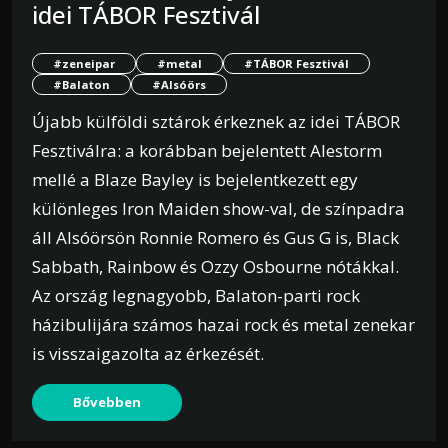
idei TÁBOR Fesztivál
#zeneipar
#metal
#TÁBOR Fesztivál
#Balaton
#Alsóörs
Újabb külföldi sztárok érkeznek az idei TÁBOR
Fesztiválra: a korábban bejelentett Alestorm
mellé a Blaze Bayley is bejelentkezett egy
különleges Iron Maiden show-val, de színpadra
áll Alsóörsön Ronnie Romero és Gus G is, Black
Sabbath, Rainbow és Ozzy Osbourne nótákkal.
Az ország legnagyobb, Balaton-parti rock
házibulijára számos hazai rock és metal zenekar
is visszaigazolta az érkezését.
Bővebben