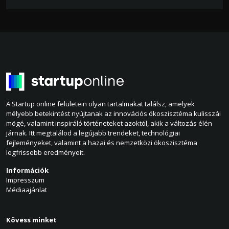
A Startup online felületein olyan tartalmakat találsz, amelyek
mélyebb betekintést nyújtanak az innovációs ökoszisztéma kulisszái
mögé, valamint inspiráló történeteket azoktól, akik a változás élén
járnak. Itt megtalálod a legújabb trendeket, technológiai
fejleményeket, valamint a hazai és nemzetközi ökoszisztéma
legfrissebb eredményeit.
Információk
Impresszum
Médiaajánlat
Kövess minket