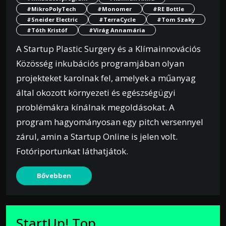
#MikroPolyTech
#Monomer
#RE Bottle
#Sneider Electric
#TerraCycle
#Tom Szaky
#Tóth Kristóf
#Virág Annamária
A Startup Plastic Surgery és a Klímainnovációs
Közösség inkubációs programjában olyan
projekteket karolnak fel, amelyek a műanyag
által okozott környezeti és egészségügyi
problémákra kínálnak megoldásokat. A
program hagyományosan egy pitch versennyel
zárul, amin a Startup Online is jelen volt.
Fotóriportunkat láthatjátok.
Bővebben
StartUp! Top