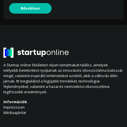
Bővebben
A Startup online felületein olyan tartalmakat találsz, amelyek
mélyebb betekintést nyújtanak az innovációs ökoszisztéma kulisszái
mögé, valamint inspiráló történeteket azoktól, akik a változás élén
járnak. Itt megtalálod a legújabb trendeket, technológiai
fejleményeket, valamint a hazai és nemzetközi ökoszisztéma
legfrissebb eredményeit.
Információk
Impresszum
Médiaajánlat