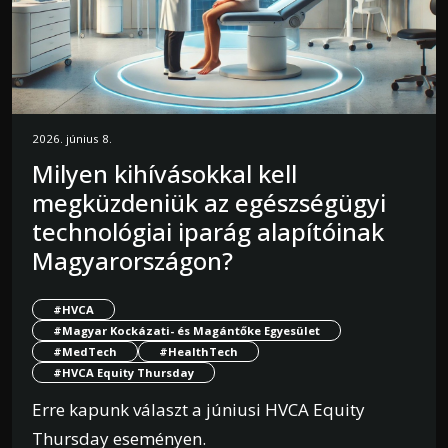
2026. június 8.
Milyen kihívásokkal kell
megküzdeniük az egészségügyi
technológiai iparág alapítóinak
Magyarországon?
#HVCA
#Magyar Kockázati- és Magántőke Egyesület
#MedTech
#HealthTech
#HVCA Equity Thursday
Erre kapunk választ a júniusi HVCA Equity
Thursday eseményen.