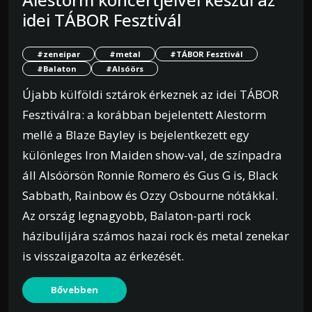
idei TÁBOR Fesztivál
#zeneipar
#metal
#TÁBOR Fesztivál
#Balaton
#Alsóörs
Újabb külföldi sztárok érkeznek az idei TÁBOR
Fesztiválra: a korábban bejelentett Alestorm
mellé a Blaze Bayley is bejelentkezett egy
különleges Iron Maiden show-val, de színpadra
áll Alsóörsön Ronnie Romero és Gus G is, Black
Sabbath, Rainbow és Ozzy Osbourne nótákkal.
Az ország legnagyobb, Balaton-parti rock
házibulijára számos hazai rock és metal zenekar
is visszaigazolta az érkezését.
Bővebben