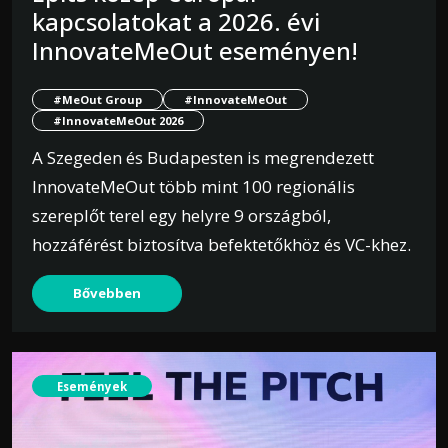
kapcsolatokat a 2026. évi
InnovateMeOut eseményen!
#MeOut Group
#InnovateMeOut
#InnovateMeOut 2026
A Szegeden és Budapesten is megrendezett
InnovateMeOut több mint 100 regionális
szereplőt terel egy helyre 9 országból,
hozzáférést biztosítva befektetőkhöz és VC-khez.
Bővebben
Események