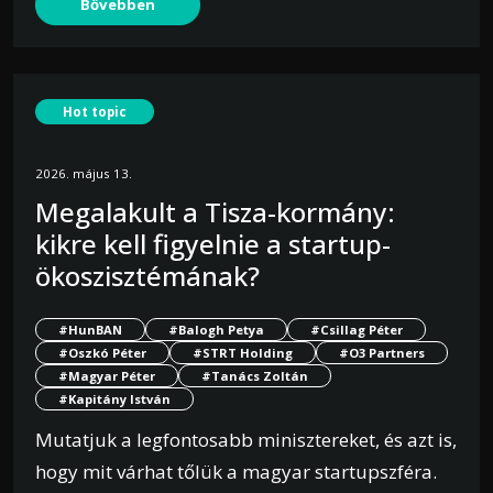
Bővebben
Hot topic
2026. május 13.
Megalakult a Tisza-kormány:
kikre kell figyelnie a startup-
ökoszisztémának?
#HunBAN
#Balogh Petya
#Csillag Péter
#Oszkó Péter
#STRT Holding
#O3 Partners
#Magyar Péter
#Tanács Zoltán
#Kapitány István
Mutatjuk a legfontosabb minisztereket, és azt is,
hogy mit várhat tőlük a magyar startupszféra.