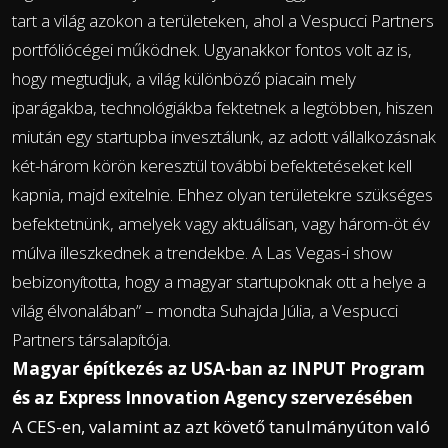
tart a világ azokon a területeken, ahol a Vespucci Partners
portfóliócégei működnek. Ugyanakkor fontos volt az is,
hogy megtudjuk, a világ különböző piacain mely
iparágakba, technológiákba fektetnek a legtöbben, hiszen
miután egy startupba invesztálunk, az adott vállalkozásnak
két-három körön keresztül további befektetéseket kell
kapnia, majd exitelnie. Ehhez olyan területekre szükséges
befektetnünk, amelyek vagy aktuálisan, vagy három-öt év
múlva illeszkednek a trendekbe. A Las Vegas-i show
bebizonyította, hogy a magyar startupoknak ott a helye a
világ élvonalában” – mondta Suhajda Júlia, a Vespucci
Partners társalapítója.
Magyar építkezés az USA-ban az INPUT Program
és az Express Innovation Agency szervezésében
A CES-en, valamint az azt követő tanulmányúton való