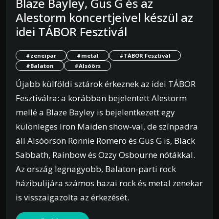
Blaze Bayley, Gus G és az
Alestorm koncertjeivel készül az
idei TÁBOR Fesztivál
#zeneipar
#metal
#TÁBOR Fesztivál
#Balaton
#Alsóörs
Újabb külföldi sztárok érkeznek az idei TÁBOR
Fesztiválra: a korábban bejelentett Alestorm
mellé a Blaze Bayley is bejelentkezett egy
különleges Iron Maiden show-val, de színpadra
áll Alsóörsön Ronnie Romero és Gus G is, Black
Sabbath, Rainbow és Ozzy Osbourne nótákkal.
Az ország legnagyobb, Balaton-parti rock
házibulijára számos hazai rock és metal zenekar
is visszaigazolta az érkezését.