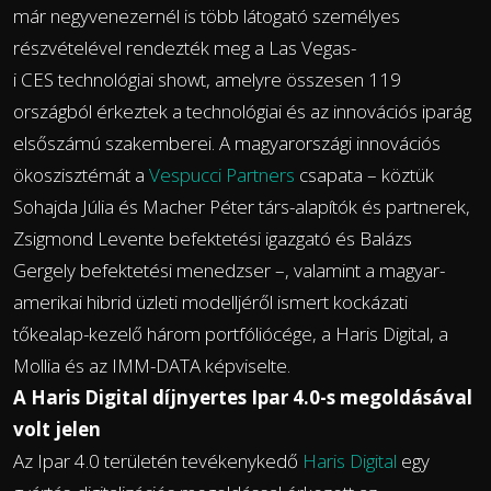
már negyvenezernél is több látogató személyes
részvételével rendezték meg a Las Vegas-
i CES technológiai showt, amelyre összesen 119
országból érkeztek a technológiai és az innovációs iparág
elsőszámú szakemberei. A magyarországi innovációs
ökoszisztémát a
Vespucci Partners
csapata – köztük
Sohajda Júlia és Macher Péter társ-alapítók és partnerek,
Zsigmond Levente befektetési igazgató és Balázs
Gergely befektetési menedzser –, valamint a magyar-
amerikai hibrid üzleti modelljéről ismert kockázati
tőkealap-kezelő három portfóliócége, a Haris Digital, a
Mollia és az IMM-DATA képviselte.
A Haris Digital díjnyertes Ipar 4.0-s megoldásával
volt jelen
Az Ipar 4.0 területén tevékenykedő
Haris Digital
egy