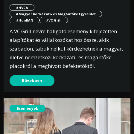
#HVCA
#Magyar Kockázati- és Magántőke Egyesület
#HunBAN
#VC Grill
A VC Grill névre hallgató esemény kifejezetten
alapítókat és vállalkozókat hoz össze, akik
szabadon, tabuk nélkül kérdezhetnek a magyar,
illetve nemzetközi kockázati- és magántőke-
piacokról a meghívott befektetőktől.
Bővebben
Események