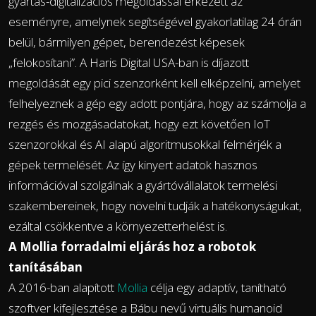
gyártás-digitalizációs megoldással érkezett az
eseményre, amelynek segítségével gyakorlatilag 24 órán
belül, bármilyen gépet, berendezést képesek
„felokosítani”. A Haris Digital USA-ban is díjazott
megoldását egy pici szenzorként kell elképzelni, amelyet
felhelyeznek a gép egy adott pontjára, hogy az számolja a
rezgés és mozgásadatokat, hogy ezt követően IoT
szenzorokkal és AI alapú algoritmusokkal felmérjék a
gépek termelését. Az így kinyert adatok hasznos
információval szolgálnak a gyártóvállalatok termelési
szakembereinek, hogy növelni tudják a hatékonyságukat,
ezáltal csökkentve a környezetterhelést is.
A Mollia forradalmi eljárás hoz a robotok
tanításában
A 2016-ban alapított
Mollia
célja egy adaptív, tanítható
szoftver kifejlesztése a Bábu nevű virtuális humanoid