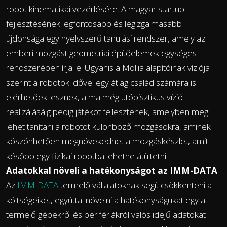
robot kinematikai vezérlésére. A magyar startup
fejlesztésének legfontosabb és legizgalmasabb
újdonsága egy nyelvszerű tanulási rendszer, amely az
emberi mozgást geometriai építőelemek egységes
rendszerében írja le. Ugyanis a Mollia alapítóinak víziója
szerint a robotok idővel egy átlag család számára is
elérhetőek lesznek, a ma még utópisztikus vízió
realizálásáig pedig játékot fejlesztenek, amelyben meg
lehet tanítani a robotot különböző mozgásokra, aminek
köszönhetően megnövekedhet a mozgáskészlet, amit
később egy fizikai robotba lehetne átültetni.
Adatokkal növeli a hatékonyságot az IMM-DATA
Az
IMM-DATA
termelő vállalatoknak segít csökkenteni a
költségeiket, egyúttal növelni a hatékonyságukat egy a
termelő gépekről és perifériákról valós idejű adatokat