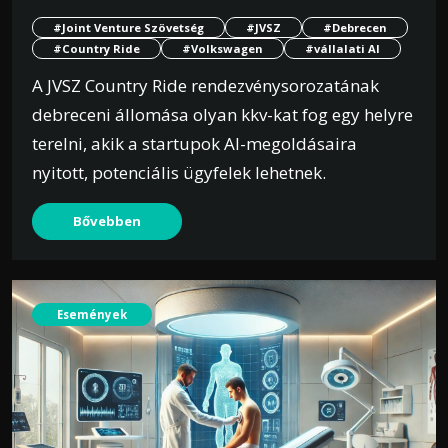
#Joint Venture Szövetség
#JVSZ
#Debrecen
#Country Ride
#Volkswagen
#vállalati AI
A JVSZ Country Ride rendezvénysorozatának
debreceni állomása olyan kkv-kat fog egy helyre
terelni, akik a startupok AI-megoldásaira
nyitott, potenciális ügyfelek lehetnek.
Bővebben
Események