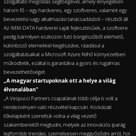
szolgáltató megoldás segítségével, amely lényegében
három fő – egy hardveres, egy szoftveres, valamint egy
bevezetési vagy alkalmazási tanácsadásból – részből áll.
Az IMM-DATA hardverei saját fejlesztésűek, a szoftvere
pedig bármilyen eszközön futó böngészőből elérhető,
különböző elemekkel kiegészülve, ráadásul a
szolgáltatásaikat a Microsoft Azure felhő környezetben
működtetik, ezáltal is garantálva a gyors és rugalmas
bevezethetőséget.
„A magyar startupoknak ott a helye a világ
élvonalában”
„A Vespucci Partners csapatának több célja is volt a
rendezvényen való részvétel kapcsán. Kockázati
tőkelapként szerettük volna a világ vezető
szakembereitől megtudni, melyek az innovációs iparág
legforróbb trendjei, személyesen meggyőződni arról, hol