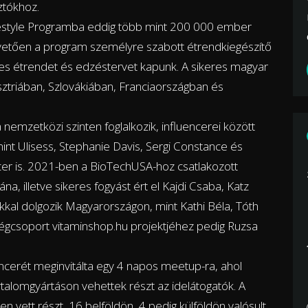
ztókhoz.
Lifestyle Programba eddig több mint 200 000 ember
 követően a program személyre szabott étrendkiegészítő
es étrendet és edzéstervet kapunk. A sikeres magyar
sztriában, Szlovákiában, Franciaországban és
nemzetközi szinten foglalkozik, influencerei között
int Ulisess, Stephanie Davis, Sergi Constance és
cer is. 2021-ben a BioTechUSA-hoz csatlakozott
na, illetve sikeres fogyást ért el Kajdi Csaba, Katz
ókkal dolgozik Magyarországon, mint Kathi Béla, Tóth
égcsoport vitaminshop.hu projektjéhez pedig Ruzsa
cerét meginvitálta egy 4 napos meetup-ra, ahol
rtalomgyártáson vehettek részt az idelátogatók. A
ett részt, 16 belföldön, 4 pedig külföldön valósult