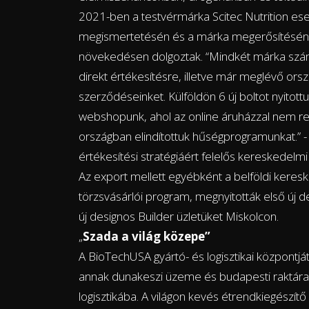
2021-ben a testvérmárka Scitec Nutrition ese
megismertetésén és a márka megerősítésén,
növekedésen dolgoztak. “Mindkét márka számo
direkt értékesítésre, illetve már meglévő or
szerződéseinket. Külföldön 6 új boltot nyitott
webshopunk, ahol az online áruházzal nem ren
országban elindítottuk hűségprogramunkat.” - 
értékesítési stratégiáért felelős kereskedelmi 
Az export mellett egyébként a belföldi keresk
törzsvásárlói program, megnyitották első új de
új designos Builder üzletüket Miskolcon.
„
Szada a világ közepe”
A BioTechUSA gyártó- és logisztikai központját 
annak dunakeszi üzeme és budapesti raktára
logisztikába. A világon kevés étrendkiegészítő