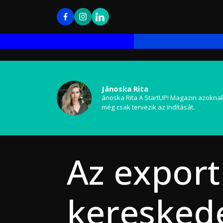
Jánoska Rita
ánoska Rita A StartUP! Magazin azoknak
még csak tervezik az indítását.
Az export 
keresked