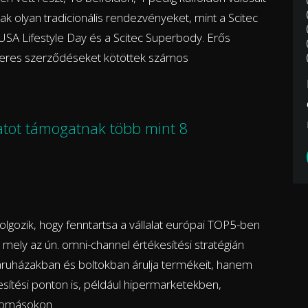
k olyan tradicionális rendezvényeket, mint a Scitec
USA Lifestyle Day és a Scitec Superbody. Erős
ikeres szerződéseket kötöttek számos
patot támogatnak több mint 8
gozik, hogy fenntartsa a vállalat európai TOP5-ben
, mely az ún. omni-channel értékesítési stratégián
áruházakban és boltokban árulja termékeit, hanem
esítési ponton is, például hipermarketekben,
llomásokon.