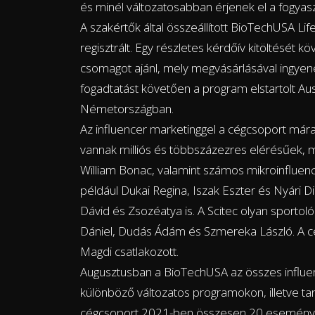
és minél változatosabban érjenek el a fogyas
A szakértők által összeállított BioTechUSA 
regisztrált. Egy részletes kérdőív kitöltését
csomagot ajánl, mely megvásárlásával ingyen
fogadtatást követően a program elstartolt Au
Németországban.
Az influencer marketinggel a cégcsoport mára 
vannak milliós és többszázezres elérésűek, m
William Bonac, valamint számos mikroinfluen
például Dukai Regina, Iszak Eszter és Nyári Diá
Dávid és Zsozéatya is. A Scitec olyan sportol
Dániel, Dudás Ádám és Szmereka László. A c
Magdi csatlakozott.
Augusztusban a BioTechUSA az összes influen
különböző változatos programokon, illetve ta
cégcsoport 2021-ben összesen 20 eseményen v