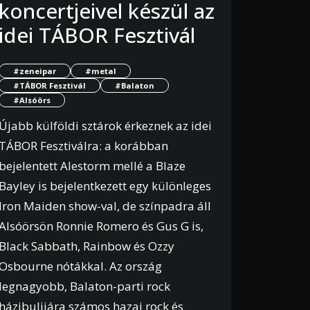
koncertjeivel készül az
idei TÁBOR Fesztivál
#zeneipar
#metal
#TÁBOR Fesztivál
#Balaton
#Alsóörs
Újabb külföldi sztárok érkeznek az idei
TÁBOR Fesztiválra: a korábban
bejelentett Alestorm mellé a Blaze
Bayley is bejelentkezett egy különleges
Iron Maiden show-val, de színpadra áll
Alsóörsön Ronnie Romero és Gus G is,
Black Sabbath, Rainbow és Ozzy
Osbourne nótákkal. Az ország
legnagyobb, Balaton-parti rock
házibulijára számos hazai rock és