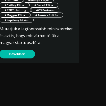
#HunBAN
#Balogh Petya
#Csillag Péter
#Oszkó Péter
#STRT Holding
#O3 Partners
#Magyar Péter
#Tanács Zoltán
#Kapitány István
Mutatjuk a legfontosabb minisztereket,
és azt is, hogy mit várhat tőlük a
magyar startupszféra.
Bővebben