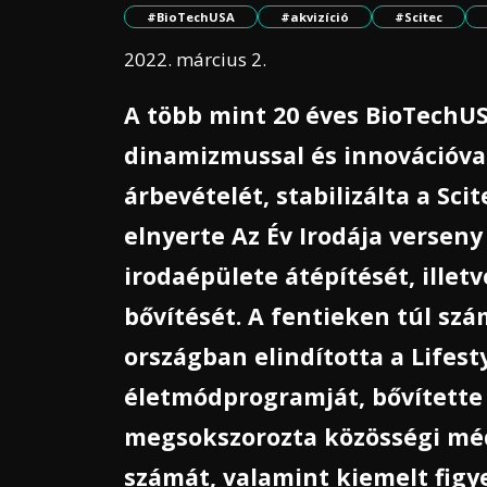
#BioTechUSA
#akvizíció
#Scitec
2022. március 2.
A több mint 20 éves BioTechUS
dinamizmussal és innovációval
árbevételét, stabilizálta a Sci
elnyerte Az Év Irodája verseny
irodaépülete átépítését, illet
bővítését. A fentieken túl sz
országban elindította a Lifes
életmódprogramját, bővítette 
megsokszorozta közösségi méd
számát, valamint kiemelt figy