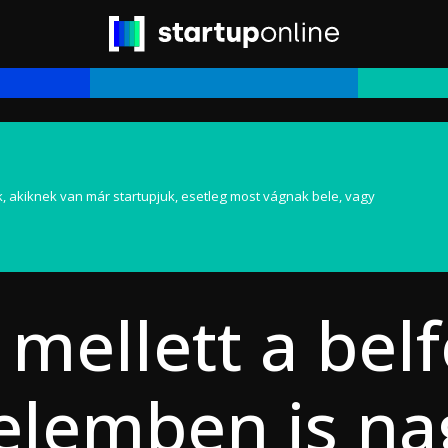
, akiknek van már startupjuk, esetleg most vágnak bele, vagy
mellett a belf
elemben is n