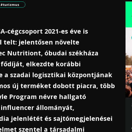
#turizmus
A-cégcsoport 2021-es éve is
 telt: jelentősen növelte
tec Nutritiont, óbudai székháza
 fődíját, elkezdte korábbi
ve a szadai logisztikai központjának
ámos új terméket dobott piacra, több
tyle Program névre hallgató
influencer állományát,
ia jelenlétét és sajtómegjelenései
elmet szentel a társadalmi