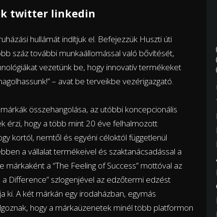
k twitter linkedin
zási hullámát indítjuk el. Befejezzük Huszti úti
öbb száz további munkaállomással való bővítését,
echnológiákat vezetünk be, hogy innovatív termékeket
golhassunk!” – avat be terveikbe vezérigazgató.
 márkák összehangolása, az utóbbi koncepcionális
 érzi, hogy a több mint 20 éve felhalmozott
ogy kortól, nemtől és egyéni céloktól függetlenül
ben a vállalat termékeivel és szaktanácsadással a
le márkaként a “The Feeling of Success” mottóval az
 a Difference” szlogenjével az edzőtermi edzést
ja ki. A két márkán egy irodaházban, egymás
dolgoznak, hogy a márkaüzenetek minél több platformon