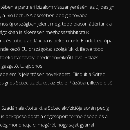
tében a partneri bizalom visszanyerésén, az új design
 a BioTechUSA esetében pedig a további
s új országban jelent meg, több piacon áttértünk a
szágokban is sikeresen meghosszabbítottuk
unk és több üzletláncba is bekerültünk. Elindult európai
delkező EU országokat szolgáljuk ki, illetve több
tájékoztat tavalyi eredményeikről Lévai Balázs
igazgató, tulajdonos.
edelem is jelentősen növekedett. Elindult a Scitec
signos Scitec üzletüket az Etele Plázában, illetve első
Szadán alakította ki, a Scitec akvizíciója során pedig
 is bekapcsolódott a cégcsoport termelésébe és a
 cég mondhatja el magáról, hogy saját gyárral