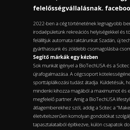
felelősségvállalásnak. faceboo
2022-ben a cég történetének legnagyobb beruhá
irodaépületünk rekreációs helyiségekkel és t
felállítjuk automata raktárunkat Szadán, új t
gyárthassunk és zöldebb csomagolásba csoma
Segítő márkák egy kézben
Sok munkát igényel a BioTechUSA és a Scitec
újrafogalmazása. A cégcsoport kötelességének
sporttáplálkozási tudást átadja. Küldetésük, h
mindenki kihozza magából a maximumot és eb
megfelelő partner. Amíg a BioTechUSA lifesty
átlagemberekhez szól, addig a Scitec a “Make
életvitelszerűen komolyan gondolókat szolgál
tapasztalataiból építkezve, külön csapatok 