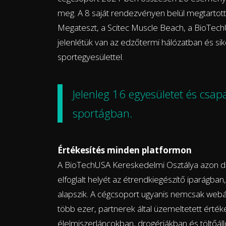
meg. A 8 saját rendezvényen belül megtartotta
Megateszt, a Scitec Muscle Beach, a BioTech
jelenlétük van az edzőtermi hálózatban és s
sportegyesülettel.
Jelenleg 16 egyesületet és csa
sportágban.
Értékesítés minden platformon
A BioTechUSA Kereskedelmi Osztálya azon dol
elfoglalt helyét az étrendkiegészítő iparágban
alapszik. A cégcsoport ugyanis nemcsak web
több ezer, partnerek által üzemeltetett érték
élelmiszerláncokban, drogériákban és töltőá