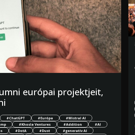
umni európai projektjeit,
ni
#ChatGPT
#Európa
#Mistral AI
amp
#Khosla Ventures
#Addition
#AI
us
#DotA
#Dust
#generatív AI