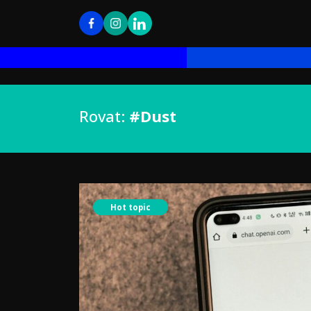
Rovat:
#Dust
Hot topic