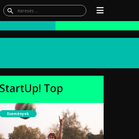
StartUp! Top
Események