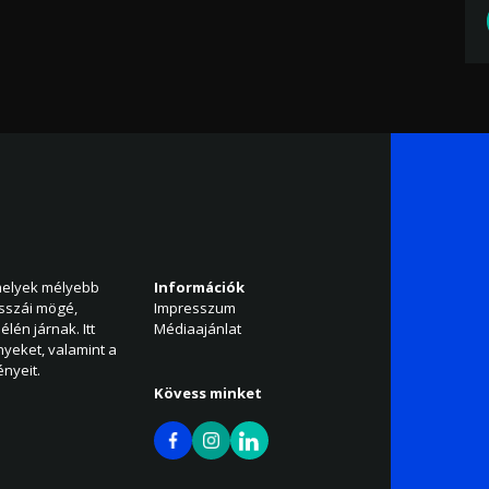
amelyek mélyebb
Információk
isszái mögé,
Impresszum
élén járnak. Itt
Médiaajánlat
nyeket, valamint a
nyeit.
Kövess minket