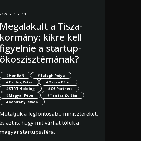
2026. május 13.
Megalakult a Tisza-
kormány: kikre kell
figyelnie a startup-
ökoszisztémának?
#HunBAN
#Balogh Petya
#Csillag Péter
#Oszkó Péter
#STRT Holding
#O3 Partners
#Magyar Péter
#Tanács Zoltán
#Kapitány István
Mutatjuk a legfontosabb minisztereket,
és azt is, hogy mit várhat tőlük a
magyar startupszféra.