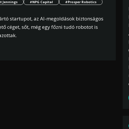
t Jennings
#NPG Capital
#Prosper Robotics
yártó startupot, az AI-megoldások biztonságos
tő céget, sőt, még egy főzni tudó robotot is
zottak.