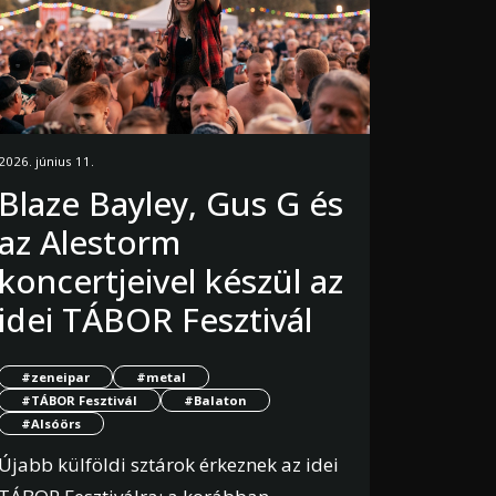
2026. június 11.
Blaze Bayley, Gus G és
az Alestorm
koncertjeivel készül az
idei TÁBOR Fesztivál
#zeneipar
#metal
#TÁBOR Fesztivál
#Balaton
#Alsóörs
Újabb külföldi sztárok érkeznek az idei