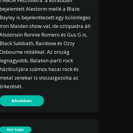
TÁBOR Fesztiválra: a korábban
bejelentett Alestorm mellé a Blaze
Bayley is bejelentkezett egy különleges
Iron Maiden show-val, de színpadra áll
Alsóörsön Ronnie Romero és Gus G is,
Black Sabbath, Rainbow és Ozzy
Osbourne nótákkal. Az ország
legnagyobb, Balaton-parti rock
házibulijára számos hazai rock és
metal zenekar is visszaigazolta az
érkezését.
Bővebben
Hot topic