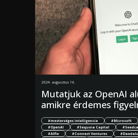
2024. augusztus 16.
Mutatjuk az OpenAI al
amikre érdemes figyel
#mesterséges intelligencia
#Microsoft
#OpenAI
#Sequoia Capital
#Seedc
#Alfie
#Connect Ventures
#Daedal