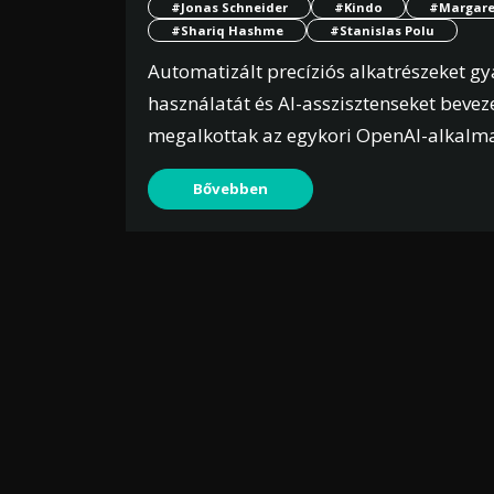
#Jonas Schneider
#Kindo
#Margare
#Shariq Hashme
#Stanislas Polu
Automatizált precíziós alkatrészeket g
használatát és AI-asszisztenseket beveze
megalkottak az egykori OpenAI-alkalma
Bővebben