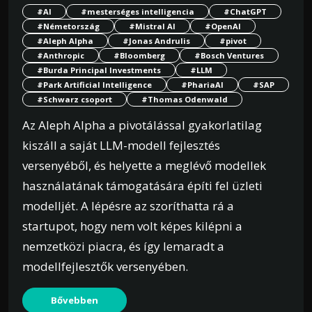
#AI
#mesterséges intelligencia
#ChatGPT
#Németország
#Mistral AI
#OpenAI
#Aleph Alpha
#Jonas Andrulis
#pivot
#Anthropic
#Bloomberg
#Bosch Ventures
#Burda Principal Investments
#LLM
#Park Artificial Intelligence
#PhariaAI
#SAP
#Schwarz csoport
#Thomas Odenwald
Az Aleph Alpha a pivotálással gyakorlatilag
kiszáll a saját LLM-modell fejlesztés
versenyéből, és helyette a meglévő modellek
használatának támogatására építi fel üzleti
modelljét. A lépésre az szoríthatta rá a
startupot, hogy nem volt képes kilépni a
nemzetközi piacra, és így lemaradt a
modellfejlesztők versenyében.
Bővebben