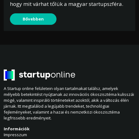
hogy mit várhat tőlük a magyar startupszféra.
Bővebben
A Startup online felületein olyan tartalmakat találsz, amelyek
mélyebb betekintést nyújtanak az innovációs ökoszisztéma kulisszái
mögé, valamint inspiráló történeteket azoktól, akik a változás élén
járnak. Itt megtalálod a legújabb trendeket, technológiai
fejleményeket, valamint a hazai és nemzetközi ökoszisztéma
legfrissebb eredményeit.
Információk
Impresszum