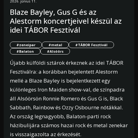
2026. június 11.
Blaze Bayley, Gus G és az
Alestorm koncertjeivel készül az
idei TÁBOR Fesztivál
#zeneipar
#metal
#TÁBOR Fesztivál
#Balaton
#Alsóörs
Újabb külföldi sztárok érkeznek az idei TÁBOR
Fesztiválra: a korábban bejelentett Alestorm
mellé a Blaze Bayley is bejelentkezett egy
különleges Iron Maiden show-val, de színpadra
áll Alsóörsön Ronnie Romero és Gus G is, Black
Sabbath, Rainbow és Ozzy Osbourne nótákkal.
Az ország legnagyobb, Balaton-parti rock
házibulijára számos hazai rock és metal zenekar
is visszaigazolta az érkezését.