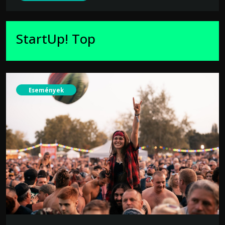
StartUp! Top
Események