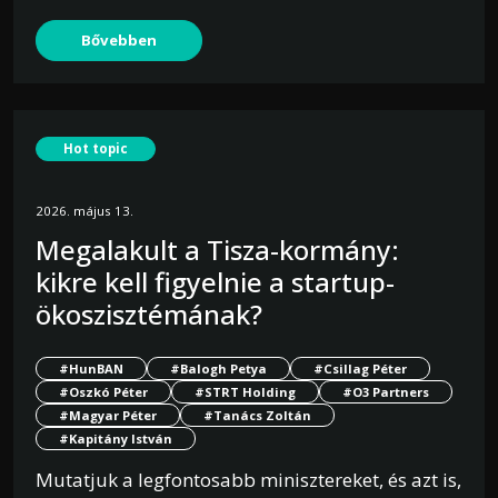
Bővebben
Hot topic
2026. május 13.
Megalakult a Tisza-kormány:
kikre kell figyelnie a startup-
ökoszisztémának?
#HunBAN
#Balogh Petya
#Csillag Péter
#Oszkó Péter
#STRT Holding
#O3 Partners
#Magyar Péter
#Tanács Zoltán
#Kapitány István
Mutatjuk a legfontosabb minisztereket, és azt is,