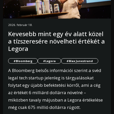
2026. február 18.
Kevesebb mint egy év alatt közel
a tízszeresére növelheti értékét a
Legora
#Bloomberg
#Legora
#Max Junestrand
A Bloomberg belsős információi szerint a svéd
legal tech startup jelenleg is tárgyalásokat
folytat egy újabb befektetési körről, ami a cég
az értékét 6 milliárd dollárra növelné –
miközben tavaly májusban a Legora értékelése
még csak 675 millió dollárra rúgott.