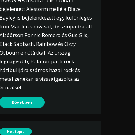
TÁBOR Fesztiválra: a korábban
bejelentett Alestorm mellé a Blaze
Bayley is bejelentkezett egy különleges
Iron Maiden show-val, de színpadra áll
Alsóörsön Ronnie Romero és Gus G is,
Black Sabbath, Rainbow és Ozzy
Osbourne nótákkal. Az ország
legnagyobb, Balaton-parti rock
házibulijára számos hazai rock és
metal zenekar is visszaigazolta az
érkezését.
Bővebben
Hot topic