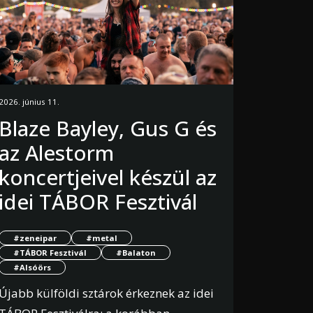
2026. június 11.
Blaze Bayley, Gus G és
az Alestorm
koncertjeivel készül az
idei TÁBOR Fesztivál
#zeneipar
#metal
#TÁBOR Fesztivál
#Balaton
#Alsóörs
Újabb külföldi sztárok érkeznek az idei