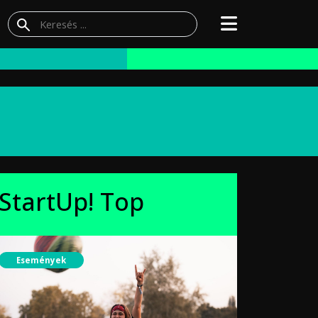
StartUp! Top
Események