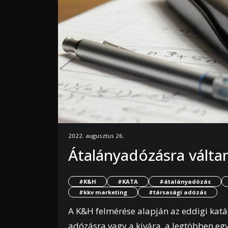
2022. augusztus 26.
Átalányadózásra válta
#K&H
#KATA
#átalányadózás
#kkv marketing
#társasági adózás
A K&H felmérése alapján az eddigi katás
adózásra vagy a kivára, a legtöbben e