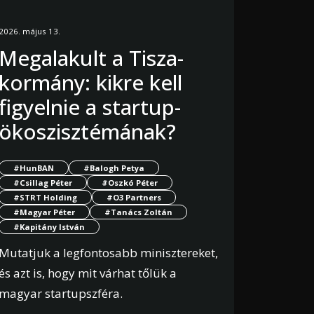
2026. május 13.
Megalakult a Tisza-
kormány: kikre kell
figyelnie a startup-
ökoszisztémának?
#HunBAN
#Balogh Petya
#Csillag Péter
#Oszkó Péter
#STRT Holding
#O3 Partners
#Magyar Péter
#Tanács Zoltán
#Kapitány István
Mutatjuk a legfontosabb minisztereket,
és azt is, hogy mit várhat tőlük a
magyar startupszféra.