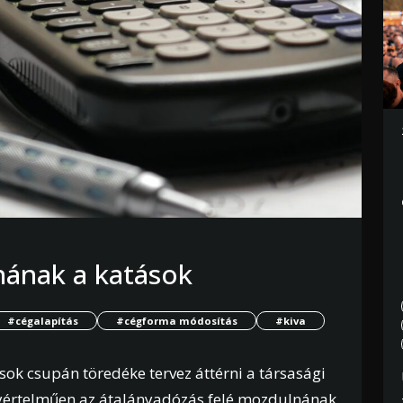
nának a katások
#cégalapítás
#cégforma módosítás
#kiva
ok csupán töredéke tervez áttérni a társasági
gyértelműen az átalányadózás felé mozdulnának.