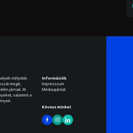
amelyek mélyebb
Információk
isszái mögé,
Impresszum
élén járnak. Itt
Médiaajánlat
nyeket, valamint a
nyeit.
Kövess minket