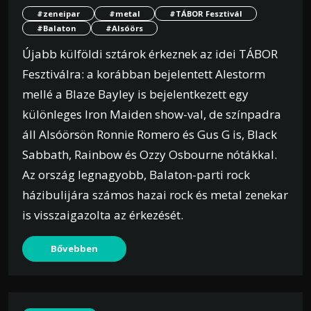
#zeneipar
#metal
#TÁBOR Fesztivál
#Balaton
#Alsóörs
Újabb külföldi sztárok érkeznek az idei TÁBOR
Fesztiválra: a korábban bejelentett Alestorm
mellé a Blaze Bayley is bejelentkezett egy
különleges Iron Maiden show-val, de színpadra
áll Alsóörsön Ronnie Romero és Gus G is, Black
Sabbath, Rainbow és Ozzy Osbourne nótákkal.
Az ország legnagyobb, Balaton-parti rock
házibulijára számos hazai rock és metal zenekar
is visszaigazolta az érkezését.
Bővebben