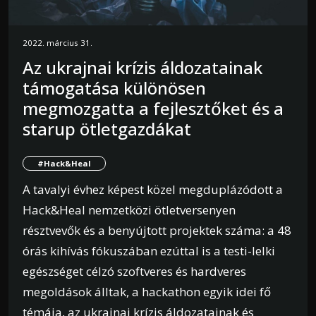
2022. március 31.
Az ukrajnai krízis áldozatainak
támogatása különösen
megmozgatta a fejlesztőket és a
starup ötletgazdákat
#Hack&Heal
A tavalyi évhez képest közel megduplázódott a
Hack&Heal nemzetközi ötletversenyen
résztvevők és a benyújtott projektek száma: a 48
órás kihívás fókuszában ezúttal is a testi-lelki
egészséget célzó szoftveres és hardveres
megoldások álltak, a hackathon egyik idei fő
témája, az ukrajnai krízis áldozatainak és