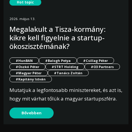
Hot topic
2026. május 13.
Megalakult a Tisza-kormány:
kikre kell figyelnie a startup-
ökoszisztémának?
#HunBAN
#Balogh Petya
#Csillag Péter
#Oszkó Péter
#STRT Holding
#O3 Partners
#Magyar Péter
#Tanács Zoltán
#Kapitány István
Mutatjuk a legfontosabb minisztereket, és azt is,
hogy mit várhat tőlük a magyar startupszféra.
Bővebben