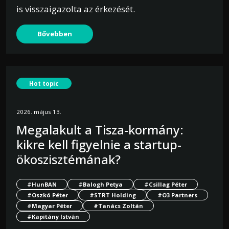
is visszaigazolta az érkezését.
Bővebben
Hot topic
2026. május 13.
Megalakult a Tisza-kormány:
kikre kell figyelnie a startup-
ökoszisztémának?
#HunBAN
#Balogh Petya
#Csillag Péter
#Oszkó Péter
#STRT Holding
#O3 Partners
#Magyar Péter
#Tanács Zoltán
#Kapitány István