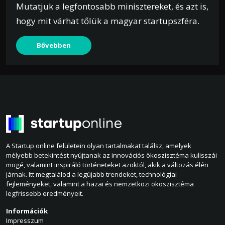
Mutatjuk a legfontosabb minisztereket, és azt is,
hogy mit várhat tőlük a magyar startupszféra.
Bővebben
A Startup online felületein olyan tartalmakat találsz, amelyek
mélyebb betekintést nyújtanak az innovációs ökoszisztéma kulisszái
mögé, valamint inspiráló történeteket azoktól, akik a változás élén
járnak. Itt megtalálod a legújabb trendeket, technológiai
fejleményeket, valamint a hazai és nemzetközi ökoszisztéma
legfrissebb eredményeit.
Információk
Impresszum