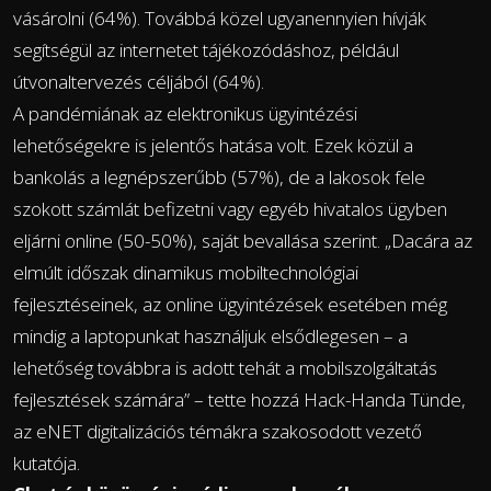
vásárolni (64%). Továbbá közel ugyanennyien hívják
segítségül az internetet tájékozódáshoz, például
útvonaltervezés céljából (64%).
A pandémiának az elektronikus ügyintézési
lehetőségekre is jelentős hatása volt. Ezek közül a
bankolás a legnépszerűbb (57%), de a lakosok fele
szokott számlát befizetni vagy egyéb hivatalos ügyben
eljárni online (50-50%), saját bevallása szerint. „Dacára az
elmúlt időszak dinamikus mobiltechnológiai
fejlesztéseinek, az online ügyintézések esetében még
mindig a laptopunkat használjuk elsődlegesen – a
lehetőség továbbra is adott tehát a mobilszolgáltatás
fejlesztések számára” – tette hozzá Hack-Handa Tünde,
az eNET digitalizációs témákra szakosodott vezető
kutatója.