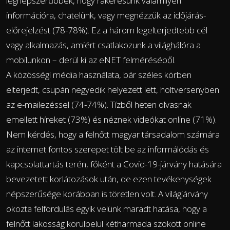
legnépszerűbbek, hogy rákeresünk valamilyen
információra, chatelünk, vagy megnézzük az időjárás-
előrejelzést (78-78%). Ez a három legelterjedtebb cél
vagy alkalmazás, amiért csatlakozunk a világhálóra a
mobilunkon – derül ki az eNET felméréséből.
A közösségi média használata, bár széles körben
elterjedt, csupán negyedik helyezett lett, holtversenyben
az e-mailezéssel (74-74%). Tízből heten olvasnak
emellett híreket (73%) és néznek videókat online (71%).
Nem kérdés, hogy a felnőtt magyar társadalom számára
az internet fontos szerepet tölt be az informálódás és
kapcsolattartás terén, főként a Covid-19-járvány hatására
bevezetett korlátozások után, de ezen tevékenységek
népszerűsége korábban is töretlen volt. A világjárvány
okozta felfordulás egyik velünk maradt hatása, hogy a
felnőtt lakosság körülbelül kétharmada szokott online