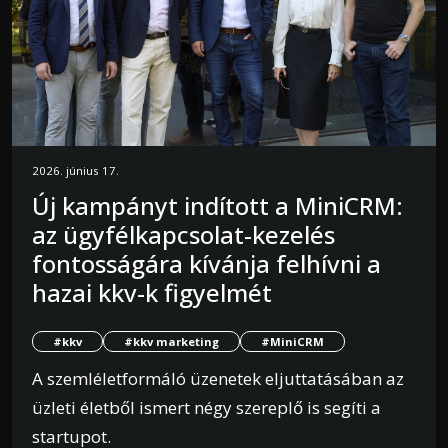
2026. június 17.
Új kampányt indított a MiniCRM:
az ügyfélkapcsolat-kezelés
fontosságára kívánja felhívni a
hazai kkv-k figyelmét
#kkv
#kkv marketing
#MiniCRM
A szemléletformáló üzenetek eljuttatásában az
üzleti életből ismert négy szereplő is segíti a
startupot.