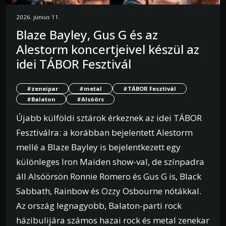
2026. június 11.
Blaze Bayley, Gus G és az
Alestorm koncertjeivel készül az
idei TÁBOR Fesztivál
#zeneipar
#metal
#TÁBOR Fesztivál
#Balaton
#Alsóörs
Újabb külföldi sztárok érkeznek az idei TÁBOR
Fesztiválra: a korábban bejelentett Alestorm
mellé a Blaze Bayley is bejelentkezett egy
különleges Iron Maiden show-val, de színpadra
áll Alsóörsön Ronnie Romero és Gus G is, Black
Sabbath, Rainbow és Ozzy Osbourne nótákkal.
Az ország legnagyobb, Balaton-parti rock
házibulijára számos hazai rock és metal zenekar