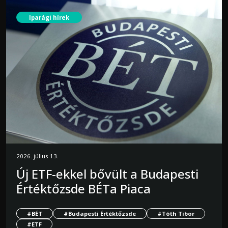
Iparági hírek
2026. július 13.
Új ETF-ekkel bővült a Budapesti
Értéktőzsde BÉTa Piaca
#BÉT
#Budapesti Értéktőzsde
#Tóth Tibor
#ETF