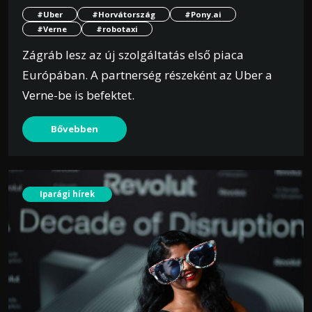
#Uber
#Horvátország
#Pony.ai
#Verne
#robotaxi
Zágráb lesz az új szolgáltatás első piaca
Európában. A partnerség részeként az Uber a
Verne-be is befektet.
Bővebben
Iparági hírek