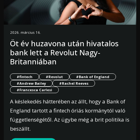
2026. március 16.
Öt év huzavona után hivatalos
bank lett a Revolut Nagy-
Britanniában
#fintech
#Revolut
#Bank of England
#Andrew Bailey
#Rachel Reeves
#Francesca Carlesi
A késlekedés hátterében az állt, hogy a Bank of
England tartott a fintech óriás kormánytól való
függetlenségétől. Az ügybe még a brit politika is
beszállt.