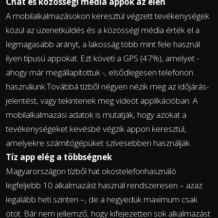
Chat és közösségi média appok az élen
A mobilalkalmazásokon keresztül végzett tevékenységek
közül az üzenetküldés és a közösségi média érték el a
legmagasabb arányt, a lakosság több mint fele használ
ilyen típusú appokat. Ezt követi a GPS (47%), amelyet -
ahogy már megállapítottuk -, elsődlegesen telefonon
használunk.Továbbá tízből négyen nézik meg az időjárás-
jelentést, vagy tekintenek meg videót applikációban. A
mobilalkalmazási adatok is mutatják, hogy azokat a
tevékenységeket kevésbé végzik appon keresztül,
amelyekre számítógépüket szívesebben használják.
Tíz app elég a többségnek
Magyarországon tízből hat okostelefonhasználó
legfeljebb 10 alkalmazást használ rendszeresen – azaz
legalább heti szinten –, de a negyedük maximum csak
ötöt. Bár nem jellemző, hogy kifejezetten sok alkalmazást