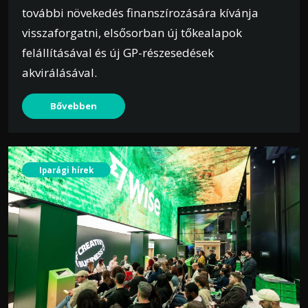
további növekedés finanszírozására kívánja
visszaforgatni, elsősorban új tőkealapok
felállításával és új GP-részesedések
akvirálásával.
Bővebben
Iparági hírek