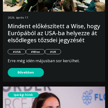
2026. április 17.
Mindent előkészített a Wise, hogy
Európából az USA-ba helyezze át
elsődleges tőzsdei jegyzését
#USA
#Wise
#UK
Erre még idén májusban sor kerülhet.
Bővebben
Iparági hírek