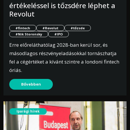
értékeléssel is tőzsdére léphet a
Revolut
#fintech
#Revolut
#tőzsde
#Nik Storonsky
#IPO
Erre előreláthatólag 2028-ban kerül sor, és
másodlagos részvényeladásokkal tornászhatja
fel a cégértéket a kívánt szintre a londoni fintech
óriás.
Bővebben
Iparági hírek